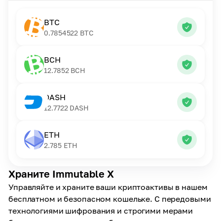
BTC
0.7854522
BTC
BCH
12.7852
BCH
DASH
12.7722
DASH
ETH
2.785
ETH
Храните Immutable X
Управляйте и храните ваши криптоактивы в нашем
бесплатном и безопасном кошельке. С передовыми
технологиями шифрования и строгими мерами