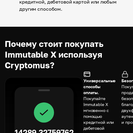
кредитной, дебетовой картой или любым
другим способом.
Почему стоит покупать
Immutable X используя
Cryptomus?
Универсальные
Безоп
способы
Поку
оплаты.
прод
Покупайте
безо
Immutable X
благ
мгновенно с
двух
помощью
ауте
кредитной или
и про
дебетовой
14289.32759762