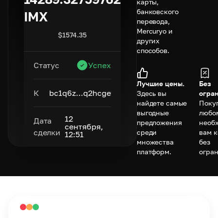
карты,
банковского
IMX
перевода,
Mercuryo и
$
1574.35
других
способов.
Статус
Успех
Лучшие цены.
Без
К
bc1q6z...q2hcge
Здесь вы
огра
найдете самые
Покуп
выгодные
любо
12
Дата
предложения
необ
сентября,
сделки
среди
вам 
12:51
множества
без
платформ.
огра