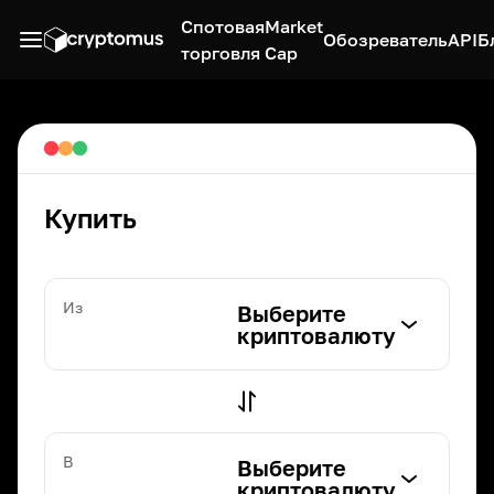
Спотовая
Market
Обозреватель
API
Б
торговля
Cap
Купить
Из
Выберите
криптовалюту
В
Выберите
криптовалюту