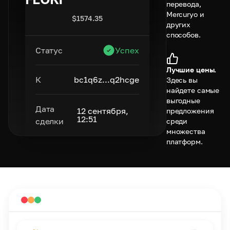
перевода,
Mercuryo и
$
1574.35
других
способов.
Статус
Успех
Лучшие цены.
К
bc1q6z...q2hcge
Здесь вы
найдете самые
выгодные
Дата
12 сентября,
предложения
12:51
сделки
среди
множества
платформ.