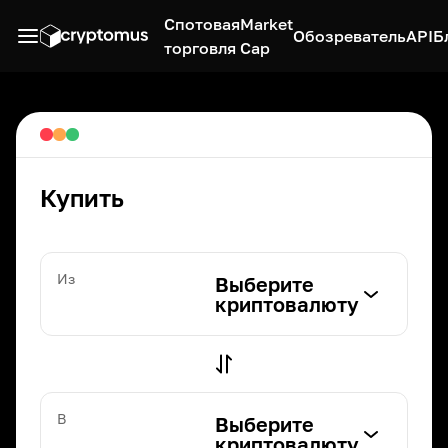
Спотовая
Market
Обозреватель
API
Б
торговля
Cap
Купить
Из
Выберите
криптовалюту
В
Выберите
криптовалюту