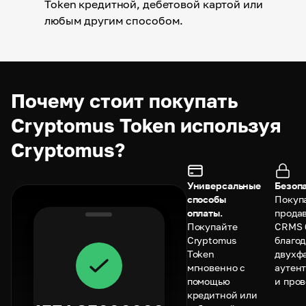
Token кредитной, дебетовой картой или
любым другим способом.
Почему стоит покупать
Cryptomus Token используя
Cryptomus?
Универсальные
Безопа
способы
Покуп
оплаты.
прода
Покупайте
CRMS 
Cryptomus
благо
Token
двухф
мгновенно с
аутен
помощью
и пров
кредитной или