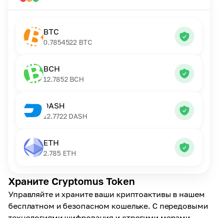
BTC
0.7854522
BTC
BCH
12.7852
BCH
DASH
12.7722
DASH
ETH
2.785
ETH
Храните Cryptomus Token
Управляйте и храните ваши криптоактивы в нашем
бесплатном и безопасном кошельке. С передовыми
технологиями шифрования и строгими мерами