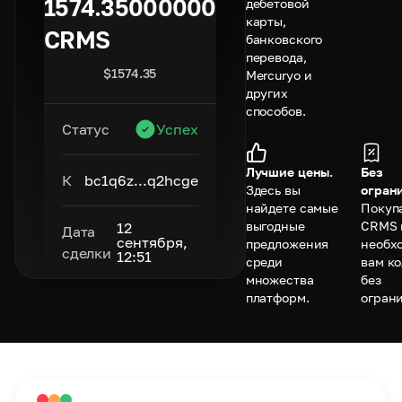
1574.35000000
дебетовой
карты,
CRMS
банковского
перевода,
$
1574.35
Mercuryo и
других
способов.
Статус
Успех
Лучшие цены.
Без
К
bc1q6z...q2hcge
Здесь вы
огран
найдете самые
Покуп
выгодные
CRMS 
12
Дата
сентября,
предложения
необх
сделки
12:51
среди
вам к
множества
без
платформ.
огран