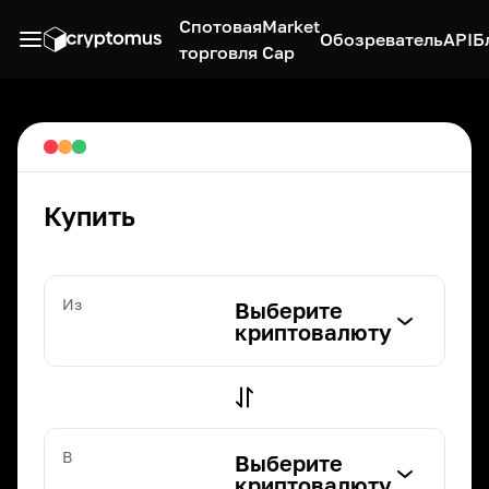
Спотовая
Market
Обозреватель
API
Б
торговля
Cap
Купить
Из
Выберите
криптовалюту
В
Выберите
криптовалюту