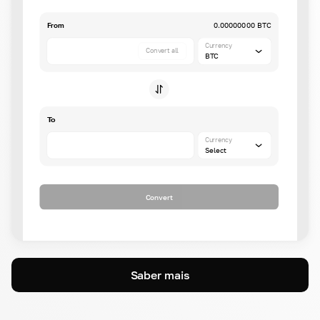
From
0.00000000 BTC
Currency
Convert all
BTC
To
Currency
Select
Convert
Saber mais