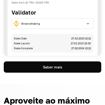
Stake limit
:
10
TRX
-
20000
TRX
Validator
BinanceStaking
Stake Date
27.02.2023 12:12
Stake Launch
27.02.2023 18:00
Stake Complete
27.02.2024 12:12
Saber mais
Aproveite ao máximo