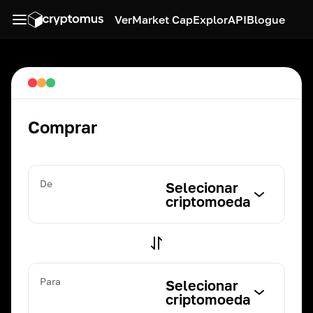
Ver
Market Cap
Explor
API
Blogue
Comprar
De
Selecionar
criptomoeda
Para
Selecionar
criptomoeda