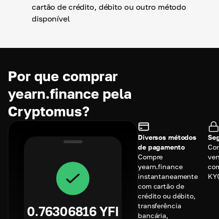
cartão de crédito, débito ou outro método
disponível
Por que comprar
yearn.finance pela
Cryptomus?
Diversos métodos
Seg
de pagamento
Co
Compre
ven
yearn.finance
com
instantaneamente
KY
com cartão de
crédito ou débito,
transferência
0.76306816
YFI
bancária,