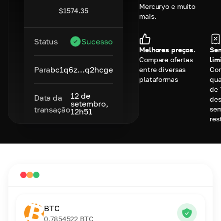
Mercuryo e muito
$
1574.35
mais.
Status
Sucesso
Melhores preços.
Se
Compare ofertas
lim
Para
bc1q6z...q2hcge
entre diversas
Co
plataformas
qu
de 
12 de
Data da
des
setembro,
se
transação
12h51
res
BTC
0.7854522
BTC