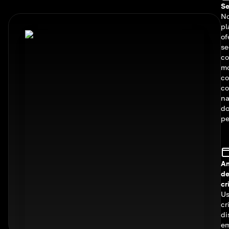
Se
N
pl
of
se
co
m
c
co
na
do
pe
A
d
cr
Us
cr
di
em