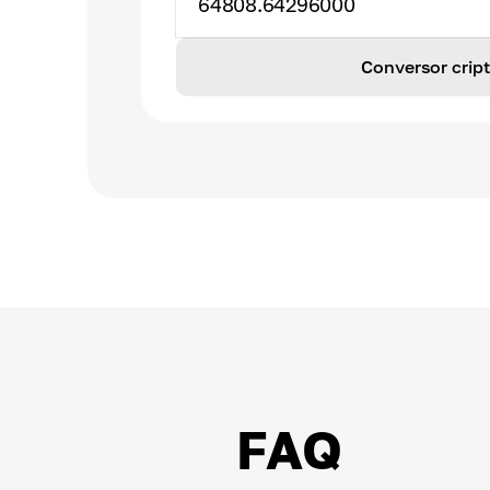
64808.64296000
Conversor cri
FAQ