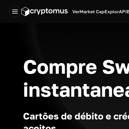
Ver
Market Cap
Explor
API
Compre Sw
instantan
Cartões de débito e cré
aceitos