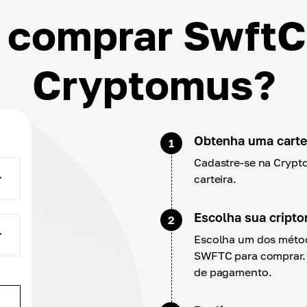
comprar SwftC
Cryptomus?
Obtenha uma cartei
1
Cadastre-se na Crypt
carteira.
Escolha sua cript
2
Escolha um dos métod
SWFTC para comprar. 
de pagamento.