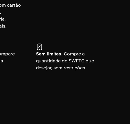
om cartão
,
ia,
is.
ompare
Sem limites.
Compre a
as
quantidade de SWFTC que
desejar, sem restrições