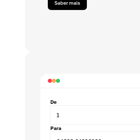
Saber mais
De
1
Para