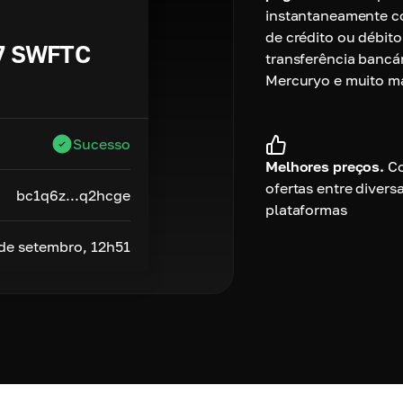
instantaneamente c
de crédito ou débito
7
SWFTC
transferência bancár
Mercuryo e muito ma
Sucesso
Melhores preços.
C
ofertas entre divers
bc1q6z...q2hcge
plataformas
 de setembro, 12h51