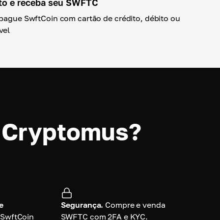
to e receba seu SWFTC
 pague SwftCoin com cartão de crédito, débito ou
vel
a Cryptomus?
e
Segurança.
Compre e venda
SwftCoin
SWFTC com 2FA e KYC.