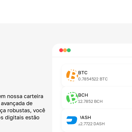
BTC
0.7854522
BTC
BCH
em nossa carteira
12.7852
BCH
a avançada de
nça robustas, você
s digitais estão
DASH
12.7722
DASH