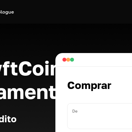
Blogue
ftCoin
Comprar
eamente
De
dito