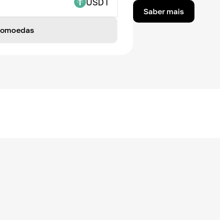
USDT
Saber mais
ptomoedas