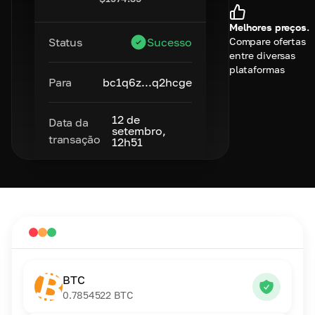
Melhores preços.
Compare ofertas
Status
Sucesso
entre diversas
plataformas
Para
bc1q6z...q2hcge
12 de
Data da
setembro,
transação
12h51
BTC
0.7854522
BTC