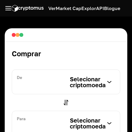
Ver
Market Cap
Explor
API
Blogue
Comprar
De
Selecionar
criptomoeda
Para
Selecionar
criptomoeda