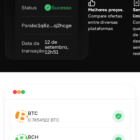
Status
Sucesso
Melhores preços.
Se
Compare ofertas
lim
entre diversas
Co
Para
bc1q6z...q2hcge
plataformas
qu
de 
des
12 de
Data da
setembro,
se
transação
12h51
res
BTC
0.7854522
BTC
BCH