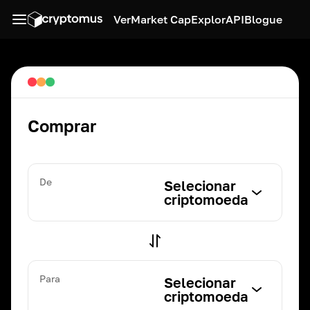
Ver
Market Cap
Explor
API
Blogue
Comprar
De
Selecionar
criptomoeda
Para
Selecionar
criptomoeda