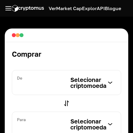
Ver
Market Cap
Explor
API
Blogue
Comprar
De
Selecionar
criptomoeda
Para
Selecionar
criptomoeda