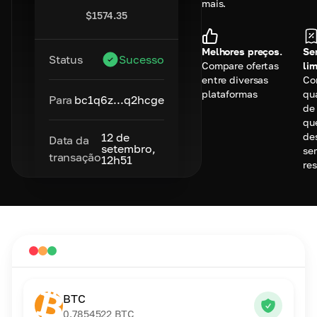
mais.
$
1574.35
Melhores preços.
Se
Status
Sucesso
Compare ofertas
lim
entre diversas
Co
plataformas
qu
Para
bc1q6z...q2hcge
de
qu
des
12 de
Data da
setembro,
se
transação
12h51
res
BTC
0.7854522
BTC