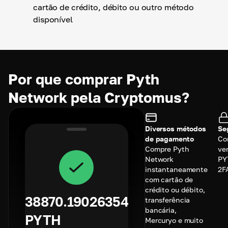
cartão de crédito, débito ou outro método
disponível
Por que comprar Pyth
Network pela Cryptomus?
Diversos métodos
Se
de pagamento
Co
Compre Pyth
ve
Network
PY
instantaneamente
2F
com cartão de
crédito ou débito,
38870.19026354
transferência
bancária,
PYTH
Mercuryo e muito