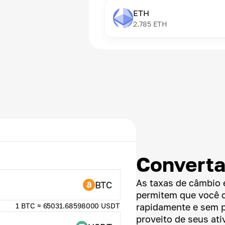
ETH
2.785
ETH
Convert
As taxas de câmbio 
BTC
permitem que você 
1 BTC ≈ 65031.68598000 USDT
rapidamente e sem 
proveito de seus ativ