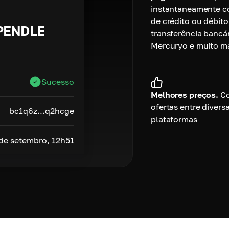
instantaneamente c
de crédito ou débito
PENDLE
transferência bancár
Mercuryo e muito ma
Sucesso
Melhores preços.
C
ofertas entre divers
bc1q6z...q2hcge
plataformas
 de setembro, 12h51