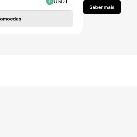
USDT
Saber mais
ptomoedas