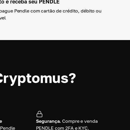
to e receba seu PENDLE
 pague Pendle com cartão de crédito, débito ou
vel
 Cryptomus?
e
Segurança.
Compre e venda
Pendle
PENDLE com 2FA e KYC.