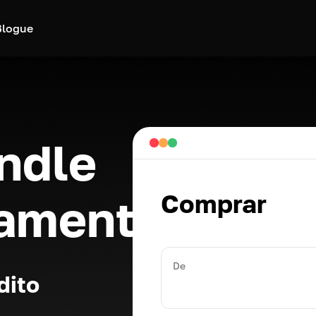
Blogue
ndle
Comprar
eamente
De
dito