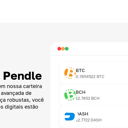
BTC
 Pendle
0.7854522
BTC
em nossa carteira
BCH
a avançada de
12.7852
BCH
nça robustas, você
s digitais estão
DASH
12.7722
DASH