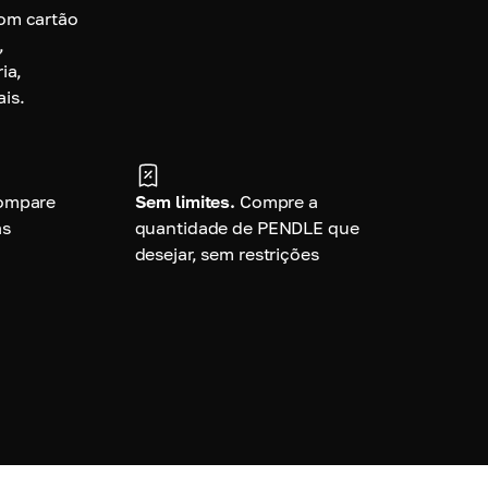
om cartão
,
ia,
is.
ompare
Sem limites.
Compre a
as
quantidade de PENDLE que
desejar, sem restrições