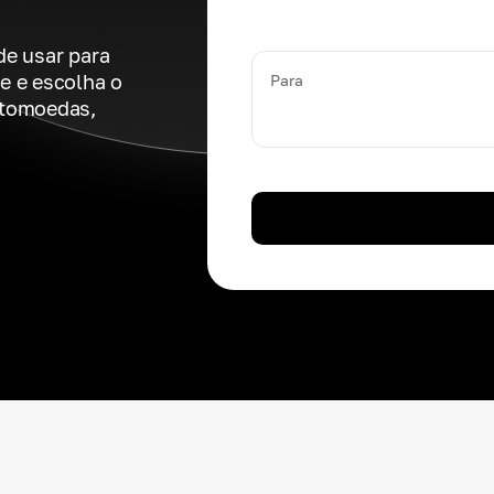
de usar para
e e escolha o
Para
ptomoedas,