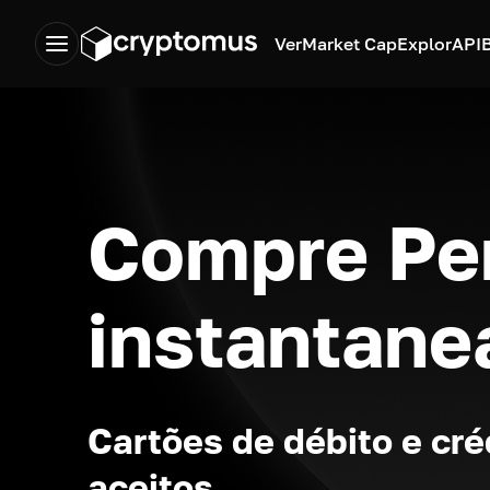
Ver
Market Cap
Explor
API
Compre Pe
instantan
Cartões de débito e cré
aceitos