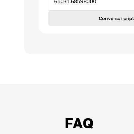
65031.68598000
Conversor cri
FAQ