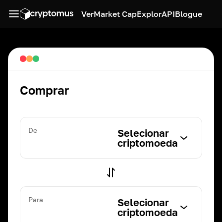
Ver
Market Cap
Explor
API
Blogue
Comprar
De
Selecionar
criptomoeda
Para
Selecionar
criptomoeda