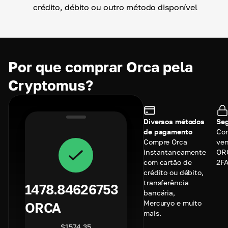
crédito, débito ou outro método disponível
Por que comprar Orca pela
Cryptomus?
Diversos métodos
Seg
de pagamento
Co
Compre Orca
ve
instantaneamente
OR
com cartão de
2FA
crédito ou débito,
transferência
1478.84626753
bancária,
Mercuryo e muito
ORCA
mais.
$
1574.35