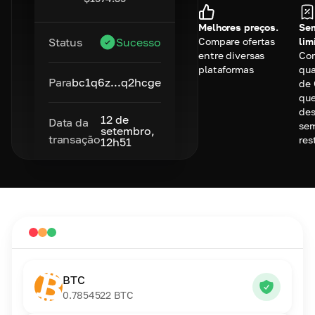
Melhores preços.
Se
Compare ofertas
lim
Status
Sucesso
entre diversas
Co
plataformas
qu
Para
bc1q6z...q2hcge
de
qu
des
12 de
Data da
se
setembro,
transação
res
12h51
BTC
0.7854522
BTC