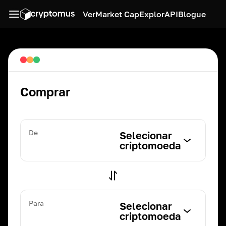
Ver
Market Cap
Explor
API
Blogue
Comprar
De
Selecionar
criptomoeda
Para
Selecionar
criptomoeda