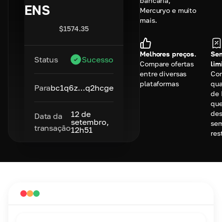
bancária,
ENS
Mercuryo e muito
mais.
$
1574.35
Melhores preços.
Se
Status
Sucesso
Compare ofertas
lim
entre diversas
Co
plataformas
qu
Para
bc1q6z...q2hcge
de
qu
des
12 de
Data da
setembro,
se
transação
12h51
res