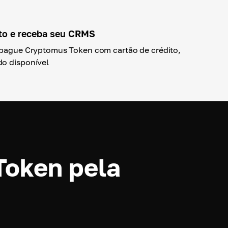
to e receba seu CRMS
e pague Cryptomus Token com cartão de crédito,
do disponível
Token pela