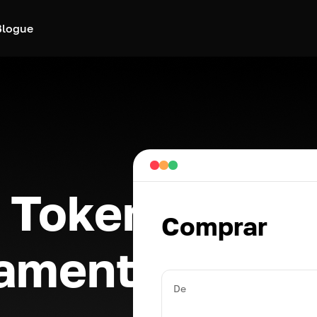
Blogue
 Token
Comprar
eamente
De