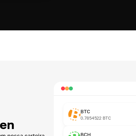
BTC
0.7854522
BTC
ken
BCH
em nossa carteira