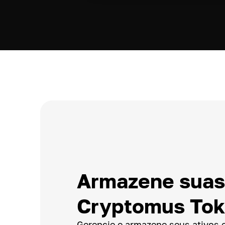
Armazene suas
Cryptomus To
Gerencie e armazene seus ativos 