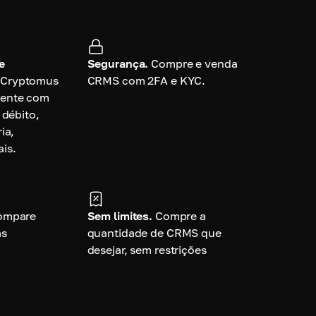
e
Segurança.
Compre e venda
 Cryptomus
CRMS com 2FA e KYC.
mente com
 débito,
ia,
is.
ompare
Sem limites.
Compre a
as
quantidade de CRMS que
desejar, sem restrições