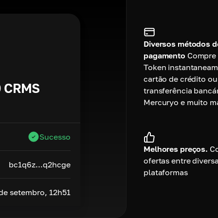
Diversos métodos d
pagamento
Compre
Token instantanea
cartão de crédito ou
0
CRMS
transferência bancár
Mercuryo e muito ma
Sucesso
Melhores preços.
C
ofertas entre divers
bc1q6z...q2hcge
plataformas
 de setembro, 12h51