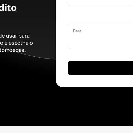
dito
Para
de usar para
e e escolha o
ptomoedas,