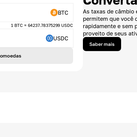
Convert
As taxas de câmbio 
BTC
permitem que você 
1 BTC ≈ 64237.78375299 USDC
rapidamente e sem 
proveito de seus ativ
USDC
Saber mais
ptomoedas