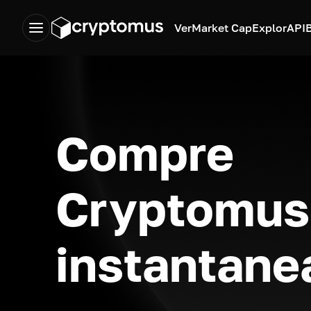
Ver
Market Cap
Explor
API
Compre
Cryptomus
instantan