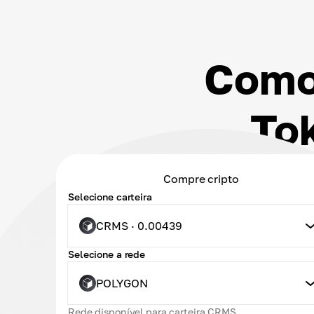
Como
To
Compre cripto
Selecione carteira
CRMS · 0.00439
Selecione a rede
POLYGON
Rede disponível para carteira CRMS