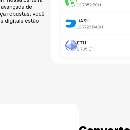
12.7852
BCH
a avançada de
nça robustas, você
s digitais estão
DASH
12.7722
DASH
ETH
2.785
ETH