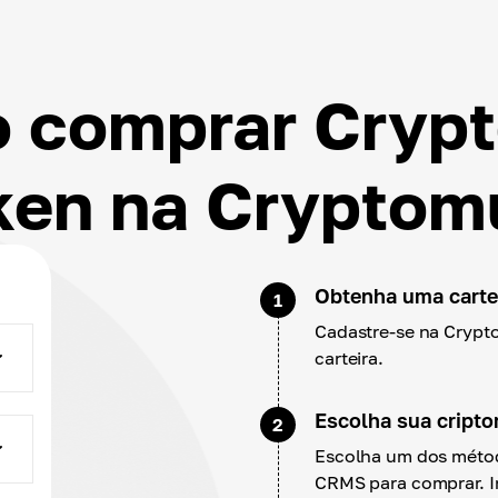
 comprar Cryp
ken na Cryptom
Obtenha uma cartei
1
Cadastre-se na Crypt
carteira.
Escolha sua cript
2
Escolha um dos métod
CRMS para comprar. I