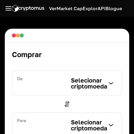
Ver
Market Cap
Explor
API
Blogue
Comprar
De
Selecionar
criptomoeda
Para
Selecionar
criptomoeda