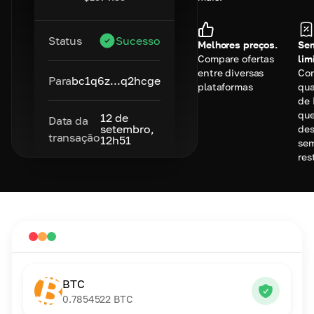
Status
Sucesso
Melhores preços.
Se
Compare ofertas
lim
entre diversas
Co
Para
bc1q6z...q2hcge
plataformas
qu
de
qu
12 de
Data da
setembro,
des
transação
12h51
se
res
BTC
0.7854522
BTC