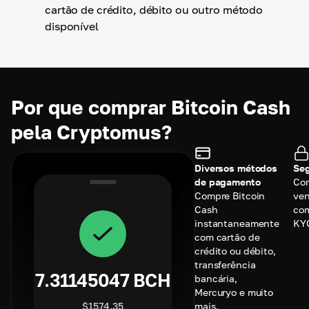
cartão de crédito, débito ou outro método
disponível
Por que comprar Bitcoin Cash
pela Cryptomus?
Diversos métodos
Seg
de pagamento
Co
Compre Bitcoin
ve
Cash
com
instantaneamente
KY
com cartão de
crédito ou débito,
transferência
7.31145047
BCH
bancária,
Mercuryo e muito
$
1574.35
mais.