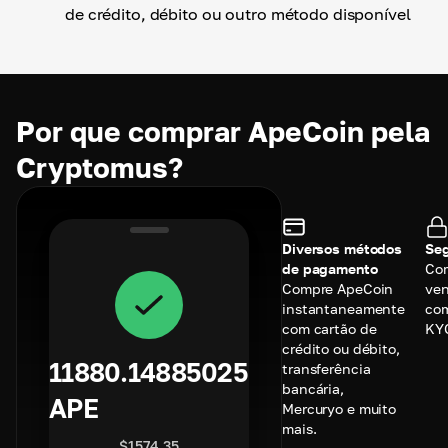
de crédito, débito ou outro método disponível
Por que comprar ApeCoin pela
Cryptomus?
Diversos métodos
Seg
de pagamento
Co
Compre ApeCoin
ve
instantaneamente
com
com cartão de
KY
crédito ou débito,
11880.14885025
transferência
bancária,
APE
Mercuryo e muito
mais.
$
1574.35