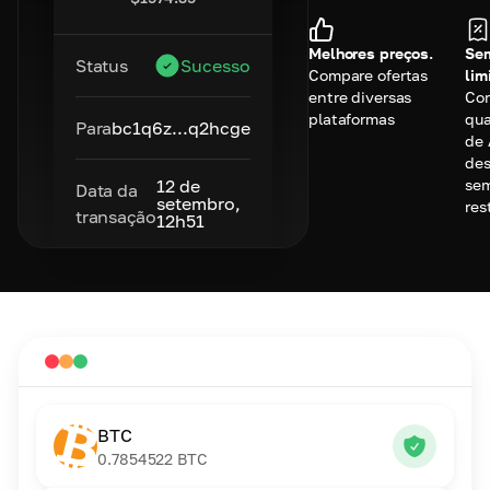
Melhores preços.
Se
Status
Sucesso
Compare ofertas
lim
entre diversas
Co
plataformas
qu
Para
bc1q6z...q2hcge
de 
des
se
12 de
Data da
setembro,
res
transação
12h51
BTC
0.7854522
BTC