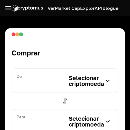
Ver
Market Cap
Explor
API
Blogue
Comprar
De
Selecionar
criptomoeda
Para
Selecionar
criptomoeda