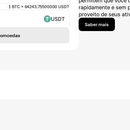
permitem que você 
1 BTC ≈ 64243.75500000 USDT
rapidamente e sem 
proveito de seus ativ
USDT
Saber mais
ptomoedas