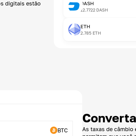
s digitais estão
DASH
12.7722
DASH
ETH
2.785
ETH
Converta
As taxas de câmbio 
BTC