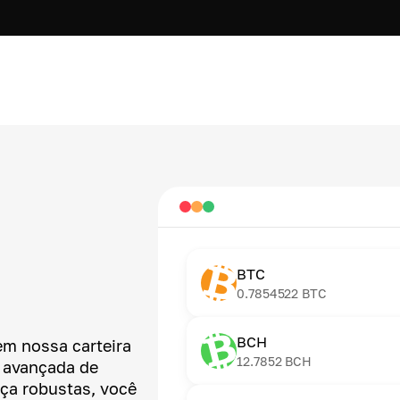
BTC
0.7854522
BTC
BCH
em nossa carteira
12.7852
BCH
a avançada de
nça robustas, você