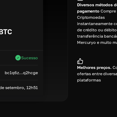
Diversos métodos d
pagamento
Compre
Criptomoedas
instantaneamente c
de crédito ou débito
BTC
transferência bancár
Mercuryo e muito ma
Sucesso
Melhores preços.
C
bc1q6z...q2hcge
ofertas entre divers
plataformas
 de setembro, 12h51