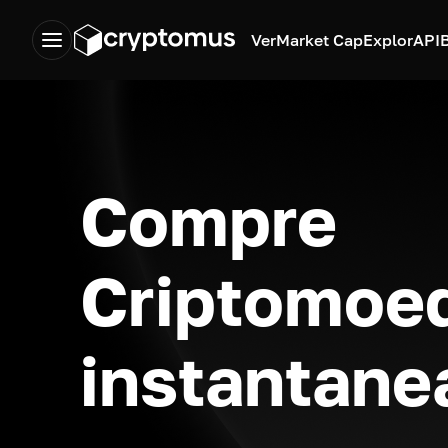
Ver
Market Cap
Explor
API
Compre
Criptomoe
instantan