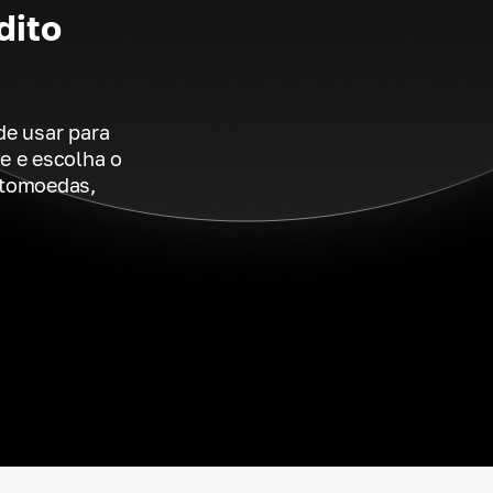
dito
de usar para
e e escolha o
ptomoedas,