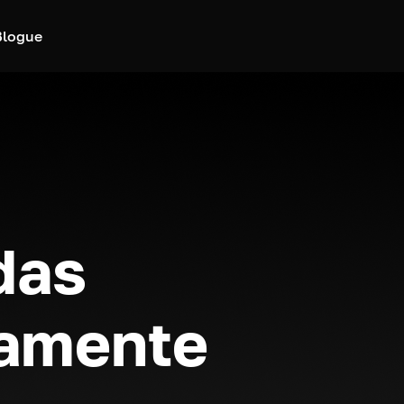
Blogue
das
eamente