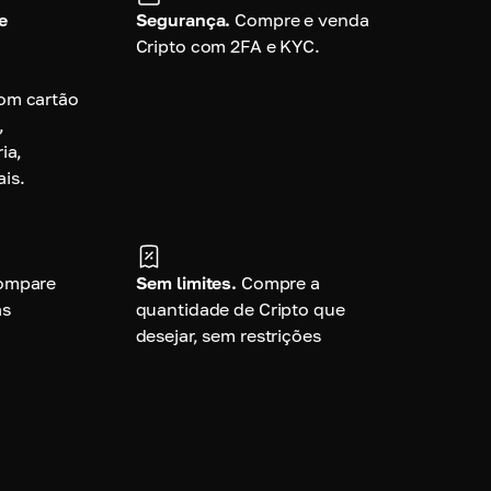
e
Segurança.
Compre e venda
Cripto com 2FA e KYC.
om cartão
,
ia,
is.
ompare
Sem limites.
Compre a
as
quantidade de Cripto que
desejar, sem restrições