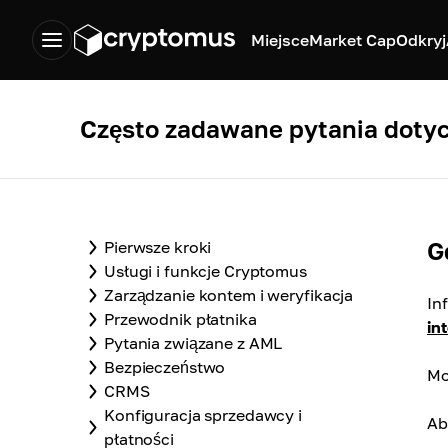
Miejsce
Market Cap
Odkryj
Często zadawane pytania doty
G
Pierwsze kroki
Usługi i funkcje Cryptomus
Zarządzanie kontem i weryfikacja
In
Przewodnik płatnika
int
Pytania związane z AML
Bezpieczeństwo
Mo
CRMS
Konfiguracja sprzedawcy i
Ab
płatności