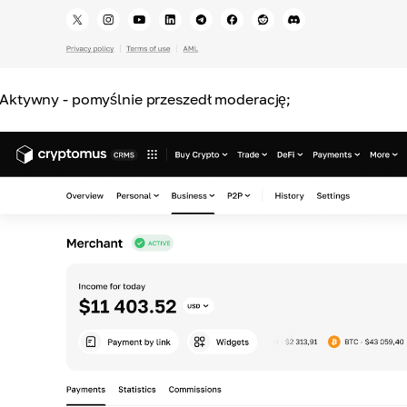
Aktywny - pomyślnie przeszedł moderację;