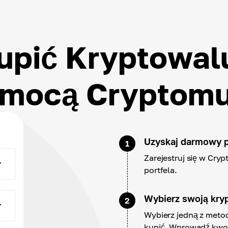
upić Kryptowal
mocą Cryptom
Uzyskaj darmowy p
1
Zarejestruj się w Cry
portfela.
Wybierz swoją kry
2
Wybierz jedną z metod
kupić. Wprowadź kwot