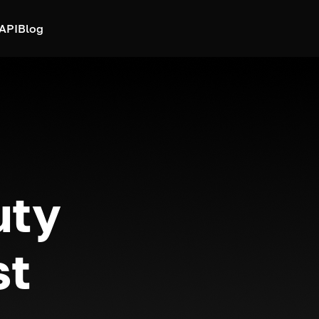
API
Blog
uty
st