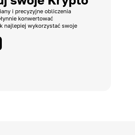
j swoje Krypto
any i precyzyjne obliczenia
płynnie konwertować
k najlepiej wykorzystać swoje