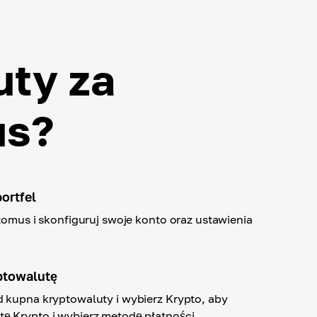
uty za
us?
ortfel
ptomus i skonfiguruj swoje konto oraz ustawienia
ptowalutę
 kupna kryptowaluty i wybierz Krypto, aby
ę Krypto i wybierz metodę płatności.