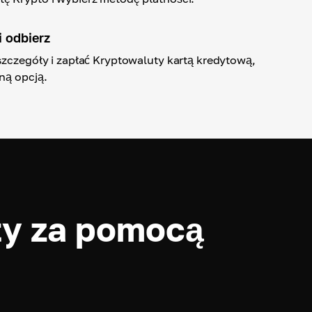
i odbierz
szczegóły i zapłać Kryptowaluty kartą kredytową,
ną opcją.
ty za pomocą