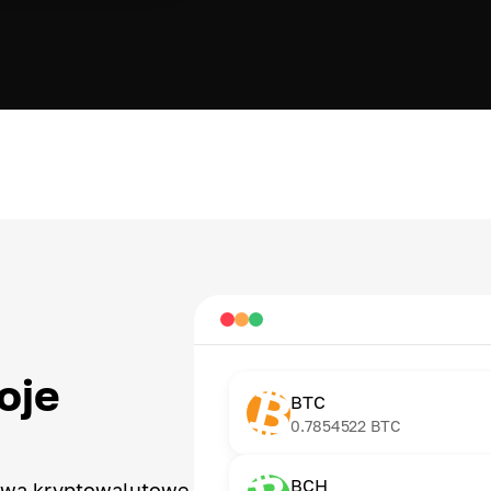
oje
BTC
0.7854522
BTC
BCH
tywa kryptowalutowe