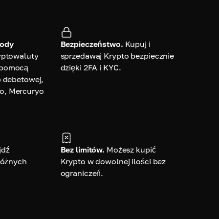
tody
Bezpieczeństwo.
Kupuj i
yptowaluty
sprzedawaj Krypto bezpiecznie
 pomocą
dzięki 2FA i KYC.
b debetowej,
o, Mercuryo
jdź
Bez limitów.
Możesz kupić
 różnych
Krypto w dowolnej ilości bez
ograniczeń.