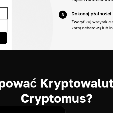
Dokonaj płatności 
3
Zweryfikuj wszystkie 
kartą debetową lub in
pować Kryptowalu
Cryptomus?