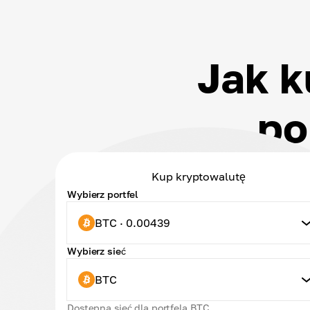
Jak k
po
Kup kryptowalutę
Wybierz portfel
BTC · 0.00439
Wybierz sieć
BTC
Dostępna sieć dla portfela BTC