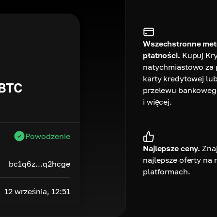
Wszechstronne me
płatności.
Kupuj Kr
natychmiastowo za
karty kredytowej lu
BTC
przelewu bankoweg
i więcej.
Powodzenie
Najlepsze ceny.
Zna
najlepsze oferty na
bc1q6z...q2hcge
platformach.
12 września, 12:51