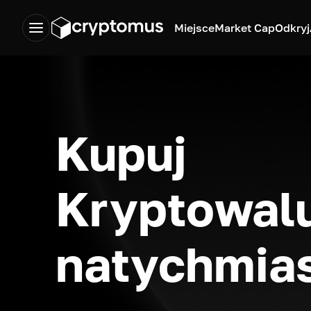
Miejsce
Market Cap
Odkryj
Kupuj
Kryptowal
natychmia