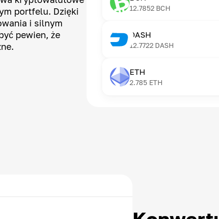
12.7852
BCH
m portfelu. Dzięki
wania i silnym
yć pewien, że
DASH
zne.
12.7722
DASH
ETH
2.785
ETH