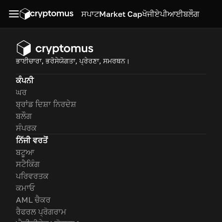
ਸਪਾਟ
Market Cap
ਖੋਜੀ
ਏਪੀਆਈ
ਬਲੌਗ
ਭਾਈਚਾਰਾ, ਭਰੋਸੇਯੋਗਤਾ, ਪ੍ਰੇਰਣਾ, ਸਮਰਥਨ।
ਕੰਪਨੀ
ਘਰ
ਬ੍ਰਾਂਡ ਦਿਸ਼ਾ ਨਿਰਦੇਸ਼
ਬਲੌਗ
ਸੰਪਰਕ
ਨਿੱਜੀ ਵਰਤੋਂ
ਬਟੂਆ
ਸਟੈਕਿੰਗ
ਪਰਿਵਰਤਕ
ਕਮਾਓ
AML ਚੈਕਰ
ਰੈਫਰਲ ਪ੍ਰੋਗਰਾਮ