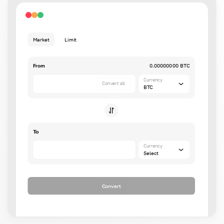
Market
Limit
From
0.00000000 BTC
Currency
Convert all
BTC
To
Currency
Select
Convert