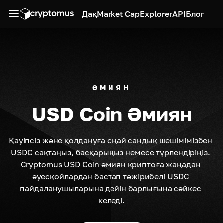
Дақ
Market Cap
Explorer
API
Блог
ӘМИЯН
USD Coin Әмиян
Қауіпсіз және қолдануға оңай сандық шешімімізбен 
USDC сақтаңыз, басқарыңыз немесе түрлендіріңіз. 
Cryptomus USD Coin әмиян криптоға жаңадан 
әуесқойлардан бастап тәжірибелі USDC 
пайдаланушыларына дейін барлығына сәйкес 
келеді.