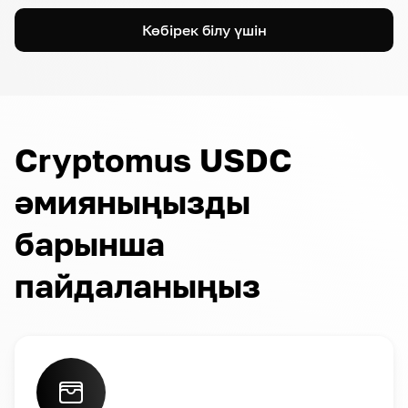
Көбірек білу үшін
Cryptomus USDC
әмияныңызды
барынша
пайдаланыңыз