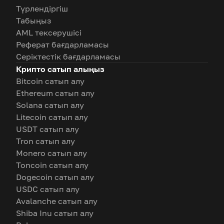
Түрлендіргіш
Табыңыз
AML тексерушісі
Реферат бағдарламасы
Серіктестік бағдарламасы
Крипто сатып алыңыз
Bitcoin сатып алу
Ethereum сатып алу
Solana сатып алу
Litecoin сатып алу
USDT сатып алу
Tron сатып алу
Monero сатып алу
Toncoin сатып алу
Dogecoin сатып алу
USDC сатып алу
Avalanche сатып алу
Shiba Inu сатып алу