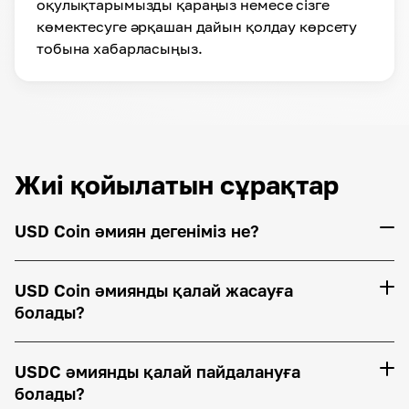
оқулықтарымызды қараңыз немесе сізге
көмектесуге әрқашан дайын қолдау көрсету
тобына хабарласыңыз.
Жиі қойылатын сұрақтар
USD Coin әмиян дегеніміз не?
USD Coin әмиянды қалай жасауға
болады?
USDC әмиянды қалай пайдалануға
болады?