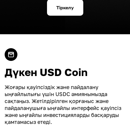
Тіркелу
Дүкен USD Coin
Жоғары қауіпсіздік және пайдалану
ыңғайлылығы үшін USDC әмиянымызда
сақтаңыз. Жетілдірілген қорғаныс және
пайдаланушыға ыңғайлы интерфейс қауіпсіз
және ыңғайлы инвестицияларды басқаруды
қамтамасыз етеді.