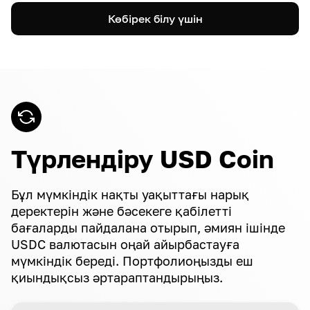
Көбірек білу үшін
Түрлендіру USD Coin
Бұл мүмкіндік нақты уақыттағы нарық
деректерін және бәсекеге қабілетті
бағаларды пайдалана отырып, әмиян ішінде
USDC валютасын оңай айырбастауға
мүмкіндік береді. Портфолиоңызды еш
қиындықсыз әртараптандырыңыз.