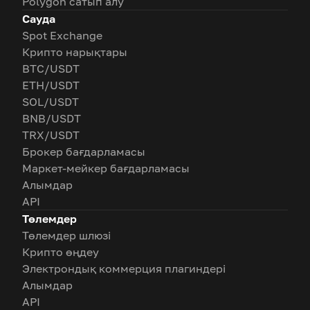
Polygon сатып алу
Сауда
Spot Exchange
Крипто нарықтары
BTC/USDT
ETH/USDT
SOL/USDT
BNB/USDT
TRX/USDT
Брокер бағдарламасы
Маркет-мейкер бағдарламасы
Алымдар
API
Төлемдер
Төлемдер шлюзі
Крипто өңдеу
Электрондық коммерция плагиндері
Алымдар
API