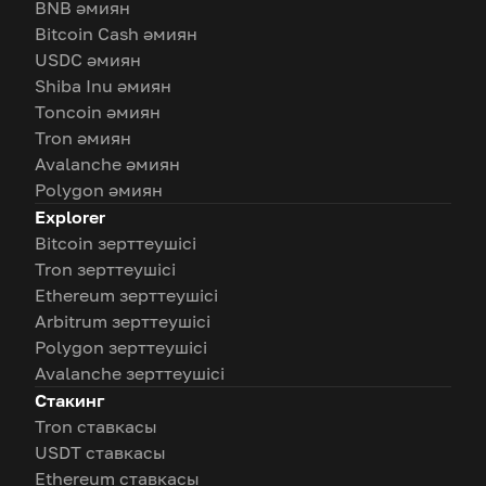
BNB әмиян
Bitcoin Cash әмиян
USDC әмиян
Shiba Inu әмиян
Toncoin әмиян
Tron әмиян
Avalanche әмиян
Polygon әмиян
Explorer
Bitcoin зерттеушісі
Tron зерттеушісі
Ethereum зерттеушісі
Arbitrum зерттеушісі
Polygon зерттеушісі
Avalanche зерттеушісі
Стакинг
Tron ставкасы
USDT ставкасы
Ethereum ставкасы