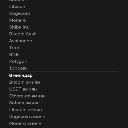
Litecoin
Dogecoin
Monero
Shiba Inu
Bitcoin Cash
Avalanche
Tron
BNB
Polygon
Toncoin
Әмияндар
Bitcoin әмиян
USDT әмиян
Ethereum әмиян
Solana әмиян
Litecoin әмиян
Dogecoin әмиян
Monero әмиян