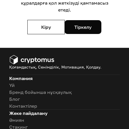
құралдарға қол жеткізуді қамтамасыз
етеді.
Кіру
Тіркелу
Қоғамдастық, Сенімділік, Мотивация, Қолдау.
Компания
Үй
Бренд бойынша нұсқаулық
Блог
Контактілер
Жеке пайдалану
Әмиян
Стакинг