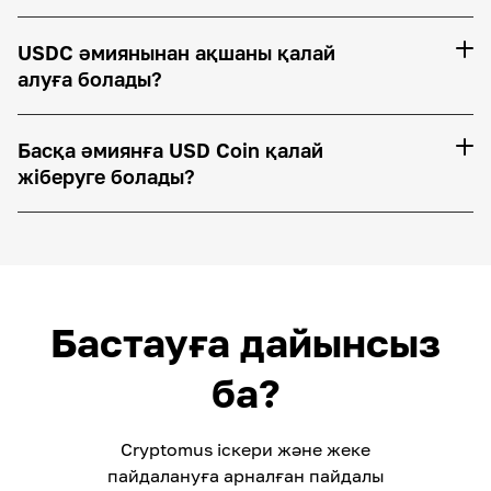
USDC әмиянынан ақшаны қалай
алуға болады?
Басқа әмиянға USD Coin қалай
жіберуге болады?
Бастауға дайынсыз
ба?
Cryptomus іскери және жеке
пайдалануға арналған пайдалы