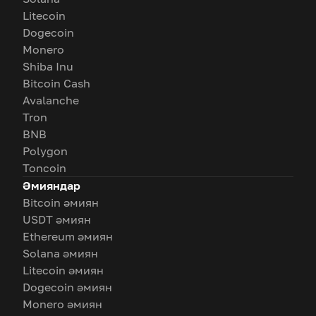
Litecoin
Dogecoin
Monero
Shiba Inu
Bitcoin Cash
Avalanche
Tron
BNB
Polygon
Toncoin
Әмияндар
Bitcoin әмиян
USDT әмиян
Ethereum әмиян
Solana әмиян
Litecoin әмиян
Dogecoin әмиян
Monero әмиян