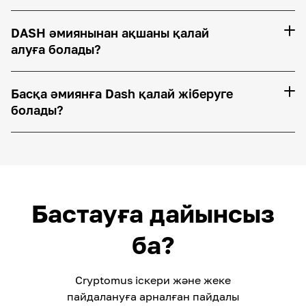
DASH әмиянынан ақшаны қалай
алуға болады?
Басқа әмиянға Dash қалай жіберуге
болады?
Бастауға дайынсыз
ба?
Cryptomus іскери және жеке
пайдалануға арналған пайдалы