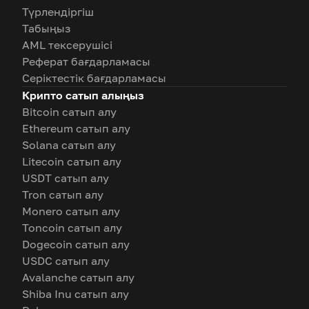
Түрлендіргіш
Табыңыз
AML тексерушісі
Реферат бағдарламасы
Серіктестік бағдарламасы
Крипто сатып алыңыз
Bitcoin сатып алу
Ethereum сатып алу
Solana сатып алу
Litecoin сатып алу
USDT сатып алу
Tron сатып алу
Monero сатып алу
Toncoin сатып алу
Dogecoin сатып алу
USDC сатып алу
Avalanche сатып алу
Shiba Inu сатып алу