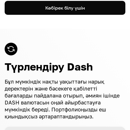
Көбірек білу үшін
Түрлендіру Dash
Бұл мүмкіндік нақты уақыттағы нарық
деректерін және бәсекеге қабілетті
бағаларды пайдалана отырып, әмиян ішінде
DASH валютасын оңай айырбастауға
мүмкіндік береді. Портфолиоңызды еш
қиындықсыз әртараптандырыңыз.