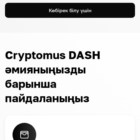
Көбірек білу үшін
Cryptomus DASH
әмияныңызды
барынша
пайдаланыңыз