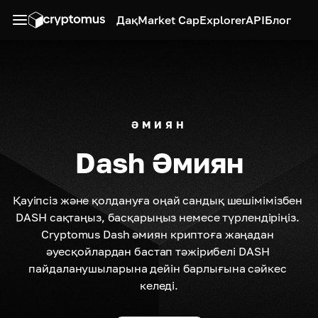
Дақ
Market Cap
Explorer
API
Блог
ӘМИЯН
Dash Әмиян
Қауіпсіз және қолдануға оңай сандық шешімімізбен 
DASH сақтаңыз, басқарыңыз немесе түрлендіріңіз. 
Cryptomus Dash әмиян криптоға жаңадан 
әуесқойлардан бастап тәжірибелі DASH 
пайдаланушыларына дейін барлығына сәйкес 
келеді.