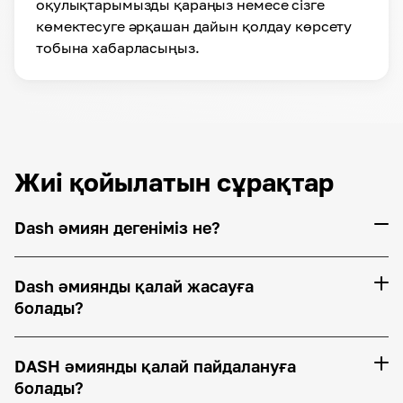
оқулықтарымызды қараңыз немесе сізге
көмектесуге әрқашан дайын қолдау көрсету
тобына хабарласыңыз.
Жиі қойылатын сұрақтар
Dash әмиян дегеніміз не?
Dash әмиянды қалай жасауға
болады?
DASH әмиянды қалай пайдалануға
болады?