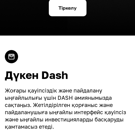
Тіркелу
Дүкен Dash
Жоғары қауіпсіздік және пайдалану
ыңғайлылығы үшін DASH әмиянымызда
сақтаңыз. Жетілдірілген қорғаныс және
пайдаланушыға ыңғайлы интерфейс қауіпсіз
және ыңғайлы инвестицияларды басқаруды
қамтамасыз етеді.