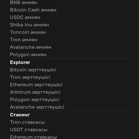
BNB әмиян
Bitcoin Cash әмиян
USDC әмиян
Shiba Inu әмиян
Toncoin әмиян
Tron әмиян
Avalanche әмиян
Polygon әмиян
Explorer
Bitcoin зерттеушісі
Tron зерттеушісі
Ethereum зерттеушісі
Arbitrum зерттеушісі
Polygon зерттеушісі
Avalanche зерттеушісі
Стакинг
Tron ставкасы
USDT ставкасы
Ethereum ставкасы