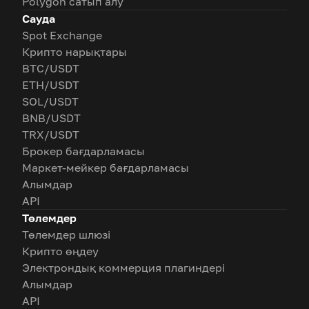
Polygon сатып алу
Сауда
Spot Exchange
Крипто нарықтары
BTC/USDT
ETH/USDT
SOL/USDT
BNB/USDT
TRX/USDT
Брокер бағдарламасы
Маркет-мейкер бағдарламасы
Алымдар
API
Төлемдер
Төлемдер шлюзі
Крипто өңдеу
Электрондық коммерция плагиндері
Алымдар
API