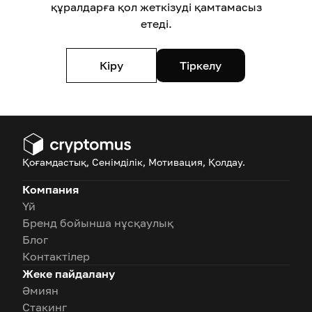
құралдарға қол жеткізуді қамтамасыз
етеді.
Кіру
Тіркелу
Қоғамдастық, Сенімділік, Мотивация, Қолдау.
Компания
Үй
Бренд бойынша нұсқаулық
Блог
Контактілер
Жеке пайдалану
Әмиян
Стакинг