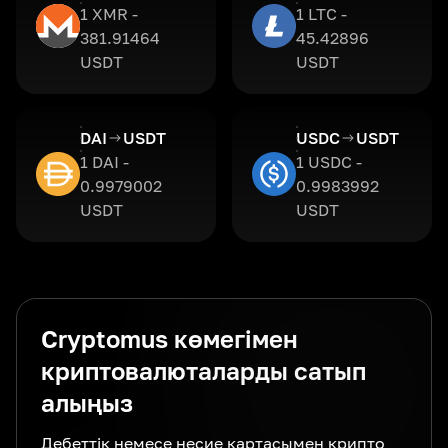
1 XMR -
1 LTC -
381.91464
45.42896
USDT
USDT
DAI
USDT
USDC
USDT
1 DAI -
1 USDC -
0.9979002
0.9983992
USDT
USDT
Cryptomus көмегімен
криптовалюталарды сатып
алыңыз
Дебеттік немесе несие картасымен крипто