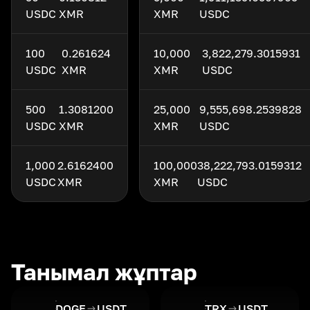
USDC
XMR
XMR
USDC
100
0.261624
10,000
3,822,279.3015931
USDC
XMR
XMR
USDC
500
1.3081200
25,000
9,555,698.2539828
USDC
XMR
XMR
USDC
1,000
2.6162400
100,000
38,222,793.0159312
USDC
XMR
XMR
USDC
Танымал жұптар
DOGE
USDT
TRX
USDT