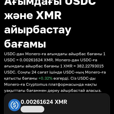
Ағымдағы USDC
және XMR
айырбастау
бағамы
USDC-дан Monero-ға ағымдағы айырбас бағамы 1
USDC = 0.00261624 XMR. Monero-дан USDC-ға
ағымдағы айырбас бағамы 1 XMR = 382.22793015
USDC. Соңғы 24 сағат ішінде USDC-ның Monero-ға
қатысты бағамы
+0.32
%
өзгерді. Сіз USDC-ды
Monero-ға Cryptomus платформасында нақты
уақыттағы бағаммен дереу айырбастай аласыз.
0.00261624
XMR