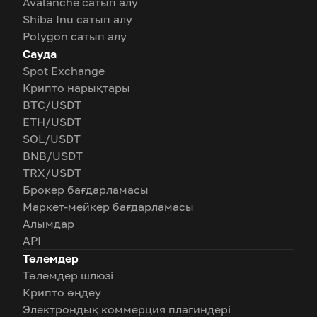
Avalanche сатып алу
Shiba Inu сатып алу
Polygon сатып алу
Сауда
Spot Exchange
Крипто нарықтары
BTC/USDT
ETH/USDT
SOL/USDT
BNB/USDT
TRX/USDT
Брокер бағдарламасы
Маркет-мейкер бағдарламасы
Алымдар
API
Төлемдер
Төлемдер шлюзі
Крипто өңдеу
Электрондық коммерция плагиндері