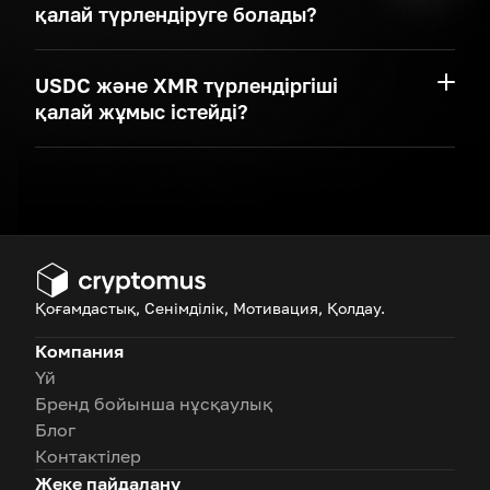
қалай түрлендіруге болады?
USDC және XMR түрлендіргіші
қалай жұмыс істейді?
Қоғамдастық, Сенімділік, Мотивация, Қолдау.
Компания
Үй
Бренд бойынша нұсқаулық
Блог
Контактілер
Жеке пайдалану