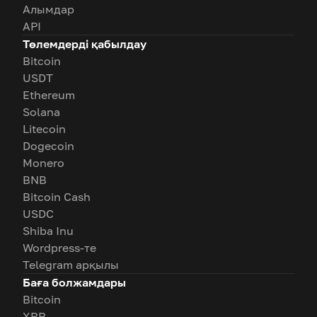
Алымдар
API
Төлемдерді қабылдау
Bitcoin
USDT
Ethereum
Solana
Litecoin
Dogecoin
Monero
BNB
Bitcoin Cash
USDC
Shiba Inu
Wordpress-те
Telegram арқылы
Баға болжамдары
Bitcoin
XRP