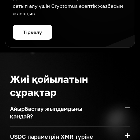
сатып алу үшін Cryptomus есептік жазбасын
жасаңыз
Тіркелу
Жиі қойылатын
сұрақтар
Айырбастау жылдамдығы
қандай?
USDC параметрін XMR түріне