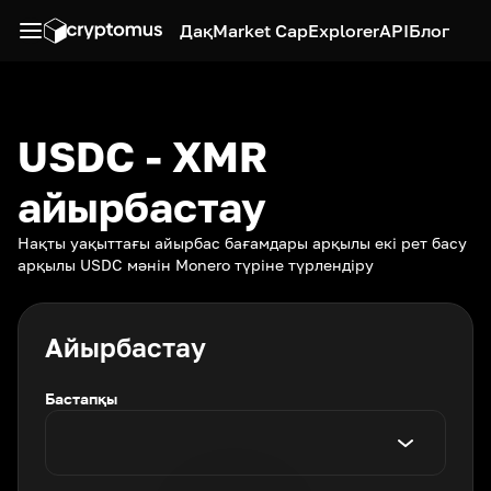
Дақ
Market Cap
Explorer
API
Блог
USDC - XMR
айырбастау
Нақты уақыттағы айырбас бағамдары арқылы екі рет басу
арқылы USDC мәнін Monero түріне түрлендіру
Айырбастау
Бастапқы