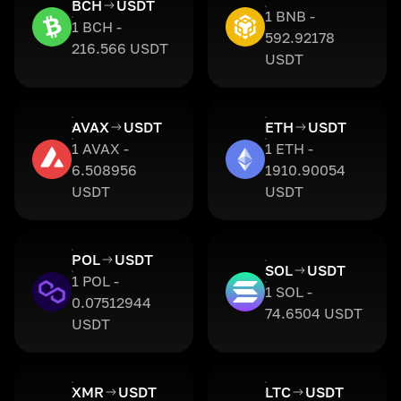
BCH
USDT
1 BNB -
1 BCH -
592.92178
216.566 USDT
USDT
AVAX
USDT
ETH
USDT
1 AVAX -
1 ETH -
6.508956
1910.90054
USDT
USDT
POL
USDT
SOL
USDT
1 POL -
1 SOL -
0.07512944
74.6504 USDT
USDT
XMR
USDT
LTC
USDT