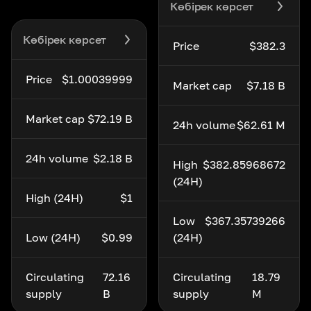
Көбірек көрсет
Көбірек көрсет
Price
$382.3
Price
$1.00039999
Market cap
$7.18 B
Market cap
$72.19 B
24h volume
$62.61 M
24h volume
$2.18 B
High
$382.85968672
(24H)
High (24H)
$1
Low
$367.35739266
Low (24H)
$0.99
(24H)
Circulating
72.16
Circulating
18.79
supply
B
supply
M