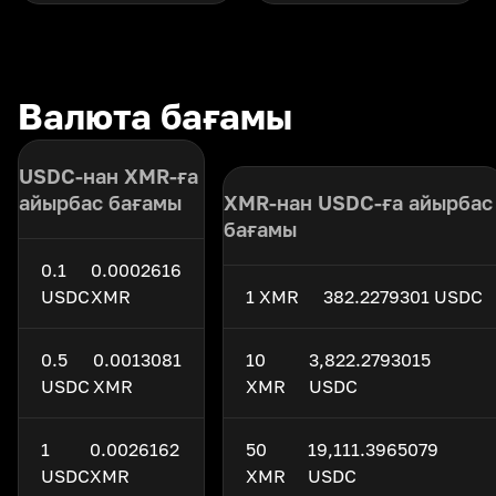
Валюта бағамы
USDC-нан XMR-ға
айырбас бағамы
XMR-нан USDC-ға айырбас
бағамы
0.1
0.0002616
USDC
XMR
1 XMR
382.2279301 USDC
0.5
0.0013081
10
3,822.2793015
USDC
XMR
XMR
USDC
1
0.0026162
50
19,111.3965079
USDC
XMR
XMR
USDC