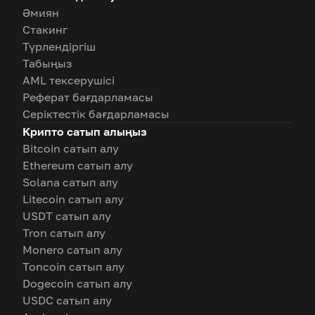
Әмиян
Стакинг
Түрлендіргіш
Табыңыз
AML тексерушісі
Реферат бағдарламасы
Серіктестік бағдарламасы
Крипто сатып алыңыз
Bitcoin сатып алу
Ethereum сатып алу
Solana сатып алу
Litecoin сатып алу
USDT сатып алу
Tron сатып алу
Monero сатып алу
Toncoin сатып алу
Dogecoin сатып алу
USDC сатып алу