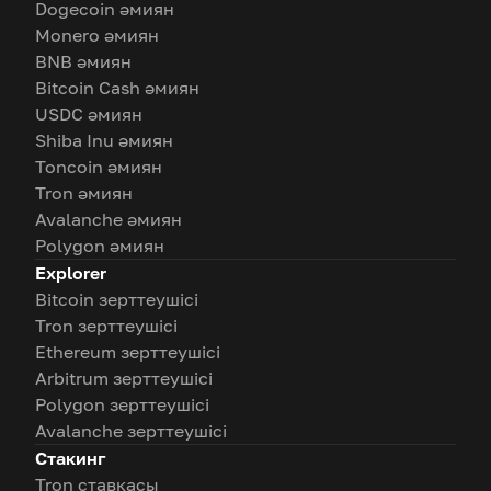
Dogecoin әмиян
Monero әмиян
BNB әмиян
Bitcoin Cash әмиян
USDC әмиян
Shiba Inu әмиян
Toncoin әмиян
Tron әмиян
Avalanche әмиян
Polygon әмиян
Explorer
Bitcoin зерттеушісі
Tron зерттеушісі
Ethereum зерттеушісі
Arbitrum зерттеушісі
Polygon зерттеушісі
Avalanche зерттеушісі
Стакинг
Tron ставкасы