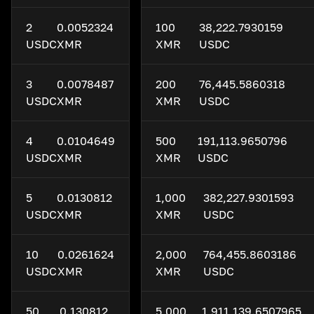
2
0.0052324
100
38,222.7930159
USDC
XMR
XMR
USDC
3
0.0078487
200
76,445.5860318
USDC
XMR
XMR
USDC
4
0.0104649
500
191,113.9650796
USDC
XMR
XMR
USDC
5
0.0130812
1,000
382,227.9301593
USDC
XMR
XMR
USDC
10
0.0261624
2,000
764,455.8603186
USDC
XMR
XMR
USDC
50
0.130812
5,000
1,911,139.6507965