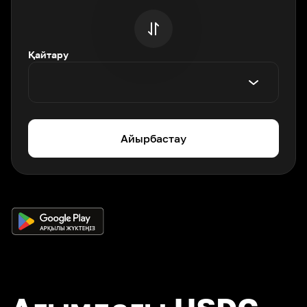
Қайтару
Айырбастау