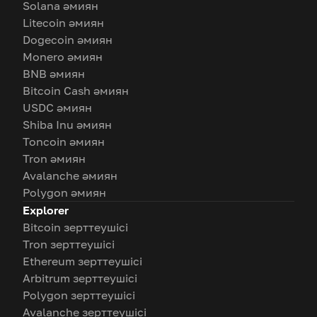
Solana әмиян
Litecoin әмиян
Dogecoin әмиян
Monero әмиян
BNB әмиян
Bitcoin Cash әмиян
USDC әмиян
Shiba Inu әмиян
Toncoin әмиян
Tron әмиян
Avalanche әмиян
Polygon әмиян
Explorer
Bitcoin зерттеушісі
Tron зерттеушісі
Ethereum зерттеушісі
Arbitrum зерттеушісі
Polygon зерттеушісі
Avalanche зерттеушісі