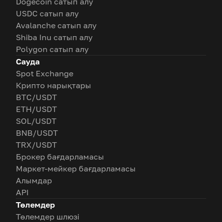
Dogecoin сатып алу
USDC сатып алу
Avalanche сатып алу
Shiba Inu сатып алу
Polygon сатып алу
Сауда
Spot Exchange
Крипто нарықтары
BTC/USDT
ETH/USDT
SOL/USDT
BNB/USDT
TRX/USDT
Брокер бағдарламасы
Маркет-мейкер бағдарламасы
Алымдар
API
Төлемдер
Төлемдер шлюзі