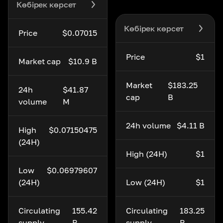
Көбірек көрсет
Көбірек көрсет
Price
$0.07015
Price
$1
Market cap
$10.9 B
Market
$183.25
24h
$41.87
cap
B
volume
M
24h volume
$4.11 B
High
$0.07150475
(24H)
High (24H)
$1
Low
$0.06979607
(24H)
Low (24H)
$1
Circulating
155.42
Circulating
183.25
supply
B
supply
B