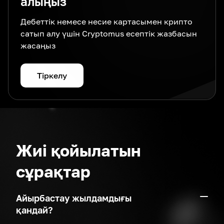
алыңыз
Дебеттік немесе несие картасымен крипто
сатып алу үшін Cryptomus есептік жазбасын
жасаңыз
Тіркелу
Жиі қойылатын
сұрақтар
Айырбастау жылдамдығы
қандай?