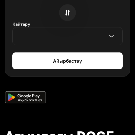
Қайтару
Айырбастау