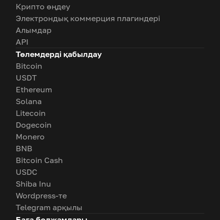
Крипто өңдеу
Электрондық коммерция плагиндері
Алымдар
API
Төлемдерді қабылдау
Bitcoin
USDT
Ethereum
Solana
Litecoin
Dogecoin
Monero
BNB
Bitcoin Cash
USDC
Shiba Inu
Wordpress-те
Telegram арқылы
Баға болжамдары