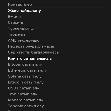
Контактілер
Жеке пайдалану
Әмиян
Стакинг
Түрлендіргіш
Табыңыз
AML тексерушісі
Реферат бағдарламасы
Серіктестік бағдарламасы
Крипто сатып алыңыз
Bitcoin сатып алу
Ethereum сатып алу
Solana сатып алу
Litecoin сатып алу
USDT сатып алу
Tron сатып алу
Monero сатып алу
Toncoin сатып алу