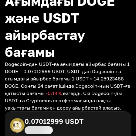
Ағымдағы DOGE
және USDT
айырбастау
бағамы
Dogecoin-дан USDT-ға ағымдағы айырбас бағамы 1
DOGE = 0.07012999 USDT. USDT-дан Dogecoin-ға
ағымдағы айырбас бағамы 1 USDT = 14.25923488
DOGE. Соңғы 24 сағат ішінде Dogecoin-ның USDT-ға
қатысты бағамы
-0.14
%
өзгерді. Сіз Dogecoin-ды
USDT-ға Cryptomus платформасында нақты
уақыттағы бағаммен дереу айырбастай аласыз.
0.07012999
USDT