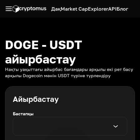
Дақ
Market Cap
Explorer
API
Блог
DOGE - USDT
айырбастау
Нақты уақыттағы айырбас бағамдары арқылы екі рет басу
арқылы Dogecoin мәнін USDT түріне түрлендіру
Айырбастау
Бастапқы