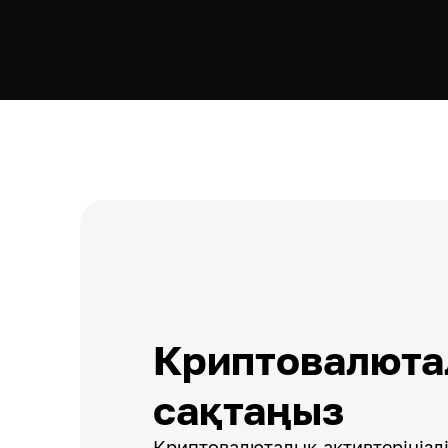
Криптовалюта
сақтаңыз
Криптовалюталық активтеріңізді 