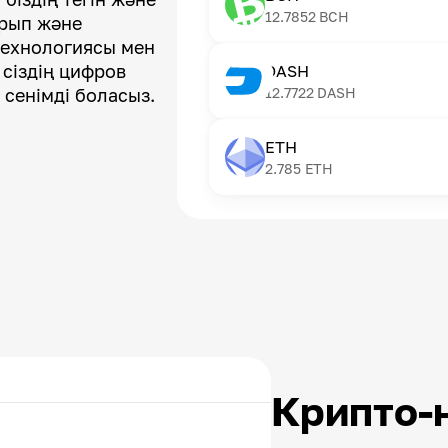
12.7852
BCH
арып және
технологиясы мен
 сіздің цифров
DASH
 сенімді боласыз.
12.7722
DASH
ETH
2.785
ETH
Крипто-