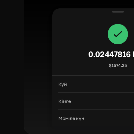
0.02447816
$
1574.35
Күй
Кімге
Мәміле күні