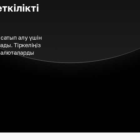
ткілікті
сатып алу үшін
ды. Тіркеліңіз
валюталарды