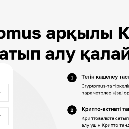
omus арқылы 
атып алу қала
Тегін кашелеу та
1
Cryptomus-та тіркелі
параметрлеріңізді о
Крипто-активті т
2
Криптовалюта сатып 
алу үшін Крипто таң