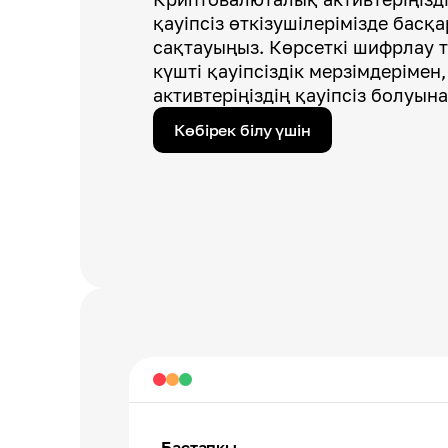
қауіпсіз өткізушілерімізде басқ
сақтауыңыз. Көрсеткі шифрлау 
күшті қауіпсіздік мерзімдерімен,
активтеріңіздің қауіпсіз болуына
Көбірек білу үшін
Бастапқы