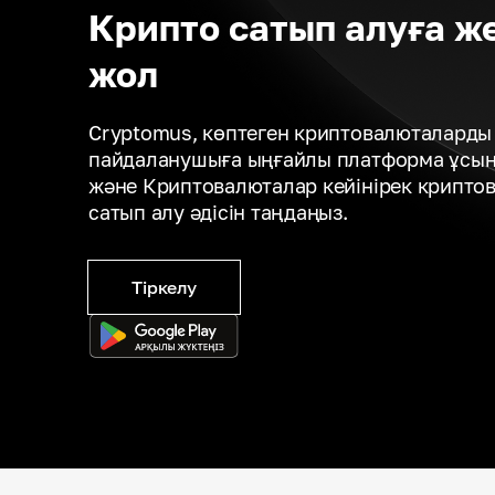
Крипто сатып алуға же
жол
Cryptomus, көптеген криптовалюталарды 
пайдаланушыға ыңғайлы платформа ұсына
және Криптовалюталар кейінірек крипто
сатып алу әдісін таңдаңыз.
Тіркелу