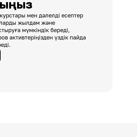
рыңыз
курстары мен дәлелді есептер
аларды жылдам және
тыруға мүмкіндік береді,
ров активтеріңізден үздік пайда
еді.