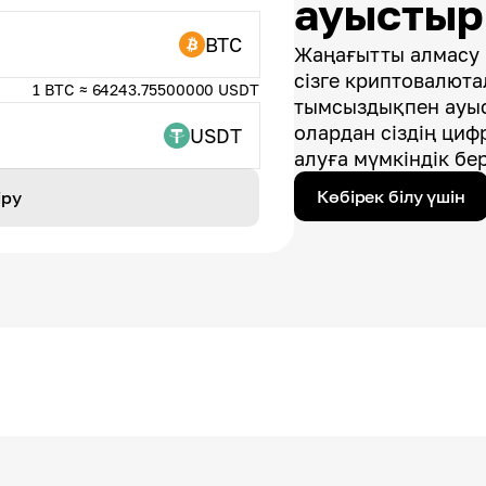
ауысты
BTC
Жаңағытты алмасу 
сізге криптовалют
1 BTC ≈ 64243.75500000 USDT
тымсыздықпен ауыс
олардан сіздің циф
USDT
алуға мүмкіндік бер
Көбірек білу үшін
іру