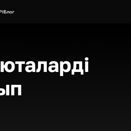
PI
Блог
юталарді
ып