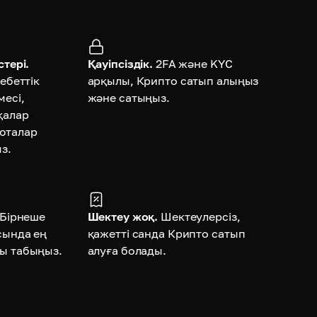
тері.
Қауіпсіздік.
2FA және KYC
ебеттік
арқылы, Крипто сатып алыңыз
месі,
және сатыңыз.
қалар
юталар
з.
Бірнеше
Шектеу жоқ.
Шектеулерсіз,
сында ең
қажетті санда Крипто сатып
ы табыңыз.
алуға болады.