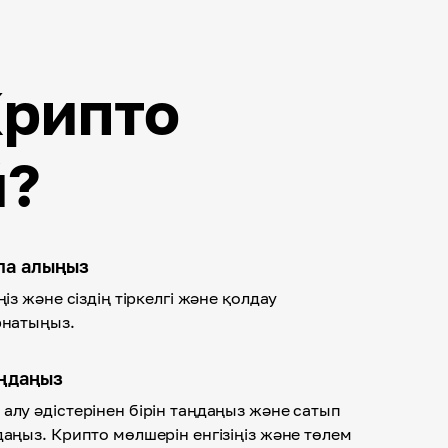
Крипто
й?
спа алыңыз
ңіз және сіздің тіркелгі және қолдау
рнатыңыз.
аңдаңыз
алу әдістерінен бірін таңдаңыз және сатып
даңыз. Крипто мөлшерін енгізіңіз және төлем