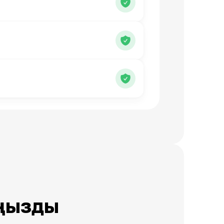
ңызды