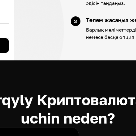
әдісін таңдаңыз.
Төлем жасаңыз ж
3
Барлық мәліметтерді 
немесе басқа опция 
rqyly Криптовалюта
uchin neden?