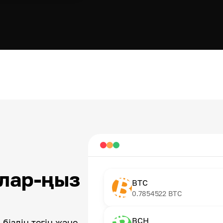
лар-ңыз
BTC
0.7854522
BTC
BCH
біздің тегін және