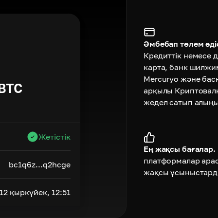
Әмбебап төлем әдіс
Кредиттік немесе д
карта, банк шилжи
Mercuryo және бас
BTC
арқылы Криптовал
жедел сатып алыңы
Жетістік
Ең жақсы бағалар.
платформалар ара
bc1q6z...q2hcge
жақсы ұсыныстард
12 қыркүйек, 12:51