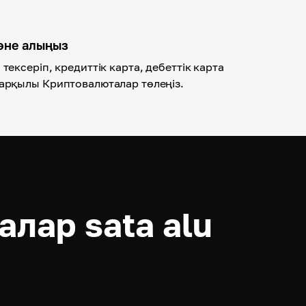
әне алыңыз
тексеріп, кредиттік карта, дебеттік карта
арқылы Криптовалюталар төлеңіз.
лар sata alu