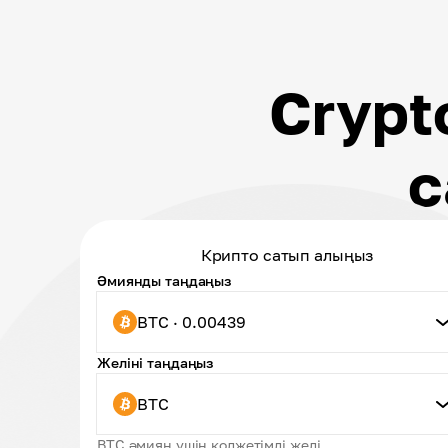
Crypt
с
Крипто сатып алыңыз
Әмиянды таңдаңыз
BTC · 0.00439
Желіні таңдаңыз
BTC
BTC әмиян үшін қолжетімді желі