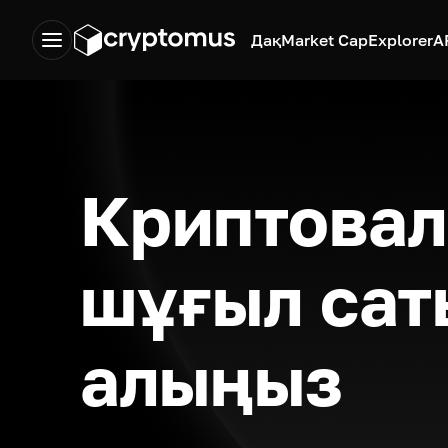
Дақ
Market Cap
Explorer
A
Криптовал
шұғыл сат
алыңыз