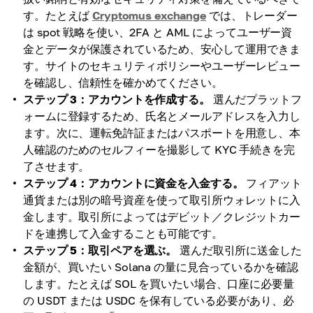
す。たとえば
Cryptomus exchange
では、トレーダー
は spot 戦略を使い、2FA と AML によってユーザー資
金とデータが保護されているため、安心して運用できま
す。サイトのセキュリティポリシーやユーザーレビュー
を確認し、信頼性を確かめてください。
ステップ 3：アカウントを作成する。
選んだプラットフ
ォームに登録するため、氏名とメールアドレスを入力し
ます。次に、運転免許証またはパスポートを用意し、本
人確認のためのセルフィーを撮影して KYC 手続きを完
了させます。
ステップ 4：アカウントに資金を入金する。
フィアット
通貨または別の暗号資産を使って取引所ウォレットに入
金します。取引所によってはデビット／クレジットカー
ドを連携して入金することも可能です。
ステップ 5：取引ペアを選ぶ。
選んだ取引所に送金した
金額が、買いたい Solana の量に見合っているかを確認
します。たとえば SOL を買いたい場合、口座に必要量
の USDT または USDC を保有している必要があり、必