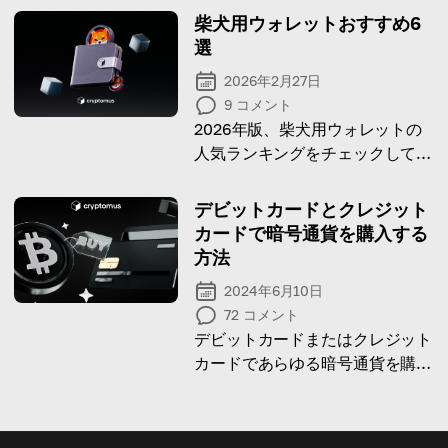
柴犬用ウォレットおすすめ6
選
2026年2月27日
9
コメント
2026年版、柴犬用ウォレットの
人気ランキングをチェックして、
あなたの愛犬（SHIB）にぴった
りのセキュリティ、利便性、スマ
デビットカードとクレジット
ート機能を兼ね備えたウォレット
カードで暗号通貨を購入する
を見つけましょう。
方法
2024年6月10日
72
コメント
デビットカードまたはクレジット
カードであらゆる暗号通貨を購入
する可能性をすべて解き放ちまし
ょう!