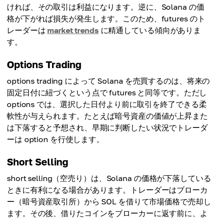
ければ、その取引は利益になります。逆に、Solana の価
格が下がれば損失が発生します。このため、futures のト
レーダーは
market trends
に精通している傾向がありま
す。
Options Trading
options trading によって Solana を売買するのは、将来の
固定日付に紐づくという点で futures と同等です。ただし
options では、選択した日付より前に取引を終了できる柔
軟性が与えられます。たとえば暗号資産の価値が上昇また
は下落すると予想され、早期に判断したい状況でトレーダ
ーは option を行使します。
Short Selling
short selling（空売り）は、Solana の価格が下落している
ときに有利になる場合があります。トレーダーはブローカ
ー（暗号資産取引所）から SOL を借りて市場価格で売却し
ます。その後、借りたコインをブローカーに返す前に、よ