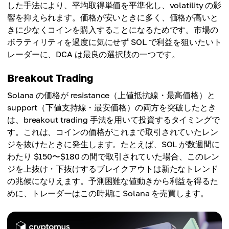
した手法により、平均取得単価を平準化し、volatility の影
響を抑えられます。価格が安いときに多く、価格が高いと
きに少なくコインを購入することになるためです。市場の
ボラティリティを過度に気にせず SOL で利益を狙いたいト
レーダーに、DCA は最良の選択肢の一つです。
Breakout Trading
Solana の価格が resistance（上値抵抗線・最高価格）と
support（下値支持線・最安価格）の両方を突破したとき
は、breakout trading 手法を用いて投資するタイミングで
す。これは、コインの価格がこれまで取引されていたレン
ジを抜けたときに発生します。たとえば、SOL が数週間に
わたり $150〜$180 の間で取引されていた場合、このレン
ジを上抜け・下抜けするブレイクアウトは新たなトレンド
の兆候になりえます。予測困難な値動きから利益を得るた
めに、トレーダーはこの時期に Solana を売買します。