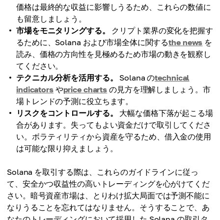
価格は最終的な収益に影響しうるため、これらの数値に
も留意しましょう。
市場をモニタリングする。
クリプト業界の変化を把握す
るために、Solana および市場全体に関する
the news
を
読み、価格の方向性を見極めるため市場の動きを観察し
てください。
テクニカル分析を活用する。
Solana の
technical
indicators
や
price charts
の見方を理解しましょう。市
場トレンドの予測に役立ちます。
リスクをコントロールする。
大幅な価格下落が起こる場
合があります。失ってもよい資金だけで取引してくださ
い。ボラティリティから資産を守るため、借入金の使用
は可能な限り抑えましょう。
Solana を取引する際は、これらのガイドラインに従っ
て、安全かつ収益性の高いトレーディングを心がけてくだ
さい。暗号資産市場は、とりわけ拡大局面では予測不能に
なりうることを忘れてはなりません。そうすることで、あ
なたのトレーディングにおいて採用した Solana の取引タ