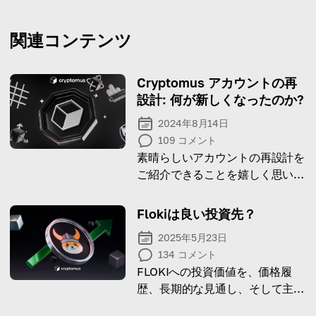
関連コンテンツ
Cryptomus アカウントの再
設計: 何が新しくなったのか?
2024年8月14日
109
コメント
素晴らしいアカウントの再設計を
ご紹介できることを嬉しく思いま
す。どのような更新を加えたか確
認してみましょう。
Flokiは良い投資先？
2025年5月23日
134
コメント
FLOKIへの投資価値を、価格履
歴、長期的な見通し、そして主な
リスクを踏まえて探ります。