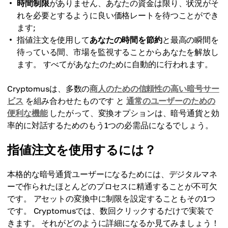
時間制限
がありません、あなたの資金は限り、状況がそ
れを必要とするように良い価格レートを待つことができ
ます;
指値注文を使用して
あなたの時間を節約
と最高の瞬間を
待っている間、市場を監視することからあなたを解放し
ます。 すべてがあなたのために自動的に行われます。
Cryptomusは、多数の
商人のための信頼性の高い暗号サー
ビス
を組み合わせたものです と
通常のユーザーのための
便利な機能
したがって、変換オプションは、暗号通貨と効
率的に対話するためのもう1つの必需品になるでしょう。
指値注文を使用するには？
本格的な暗号通貨ユーザーになるためには、デジタルマネ
ーで作られたほとんどのプロセスに精通することが不可欠
です。 アセットの変換中に制限を設定することもその1つ
です。 Cryptomusでは、数回クリックするだけで実装で
きます。 それがどのように詳細になるか見てみましょう！