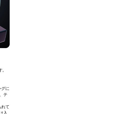
す。
ングに
、テ
入れて
け入