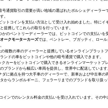
に暗号通貨取引の需要が高い地域の選ばれたポルシェディーラー
ます。
がビットコインを支払い方法として受け入れ始めました。特にイ
者と提携してこれらの取引を行っています。
くつかのベントリーディーラーでは、ビットコインでの支払いを
トオークモーターカーズ
では、ベントレー、ブガッティ、ロール
す。
ギリス全土の複数の車のディーラーと提携しているオンラインプラット
ブランドの車をビットコインや他の暗号通貨で購入できます。
キゾチックカーをビットコインで購入できるオンラインマーケットプ
どのブランドから幅広い車両を提供し、世界中に配送しています
カとカナダに拠点を持つ大手車のディーラーで、新車および中古車の
ヨタからランボルギーニ、フェラーリまでのブランドを取り扱っ
コインでのレンタル料金の支払いを受け入れています。その中