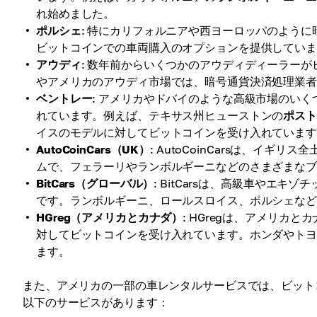
れ始めました。
ポルシェ
: 特にカリフォルニアや西ヨーロッパのよう
ビットコインでの車両購入のオプションを提供してい
アウディ
: 数年前からいくつかのアウディディーラー
やアメリカのアウディ市場では、暗号通貨決済処理業
ベントレー
: アメリカやドバイのような高級市場のい
れています。例えば、テキサス州ヒューストンの
ポス
イスのモデルに対してビットコインを受け入れていま
AutoCoinCars（UK）
: AutoCoinCarsは、イ
ムで、フェラーリやランボルギーニなどのさまざまな
BitCars（グローバル）
: BitCarsは、高級車やエ
です。ランボルギーニ、ロールスロイス、ポルシェな
HGreg（アメリカとカナダ）
: HGregは、アメリ
対してビットコインを受け入れています。ホンダやト
ます。
また、アメリカの一部の車レンタルサービスでは、ビット
以下のサービスがあります：