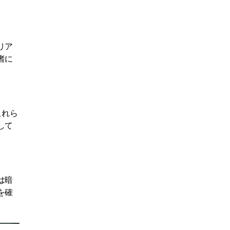
リア
者に
これら
して
は暗
を確