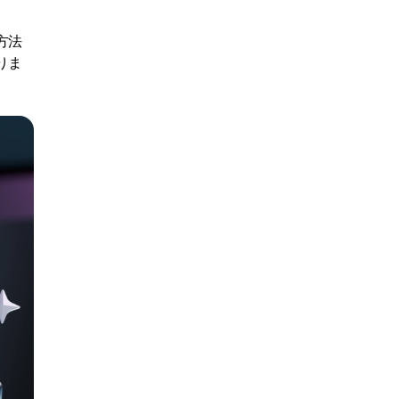
方法
りま