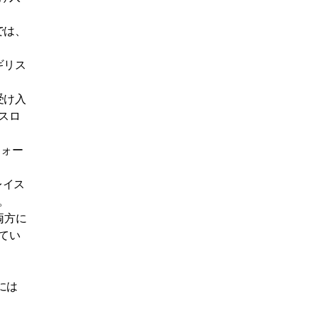
では、
ギリス
受け入
スロ
フォー
レイス
。
両方に
てい
には