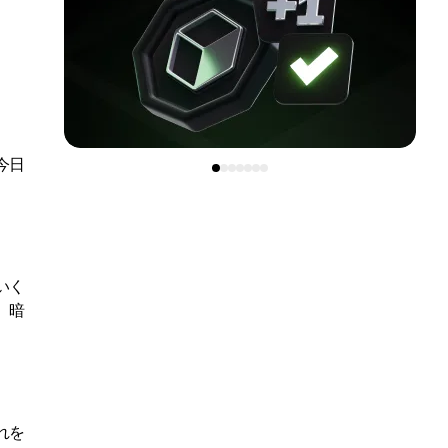
今日
いく
、暗
れを