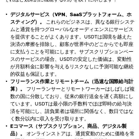
デジタルサービス（VPN、SaaSプラットフォーム、ホ
スティング）。
これらのビジネスは、異なる銀行システ
ムと通貨を持つグローバルなオーディエンスにサービス
を提供することがよくあります。USDTは国境を越えた
決済の摩擦を排除し、顧客が世界中のどこからでも即座
に支払うことを可能にします。サブスクリプションベー
スのサービスの場合、USDTの安定した価値は、変動性
が月額料金に影響を与えるリスクなしに予測可能な継続
的収益も保証します。
フリーランス作業とリモートチーム（迅速な国際給与計
算）。
フリーランサーとリモートワーカーはしばしば複
数の国に分散しており、従来の銀行送金を遅く高額にし
ています。USDTは最小限の手数料でほぼ即時の給与決
済を可能にし、請負業者は場所に関係なく、数日ではな
く数分以内に収入を受け取ります。
Eコマース（サブスクリプション、商品、デジタル製
品）。
オンラインストアは、通貨変動のために価格を常