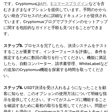
です。Cryptomusは
API
、
Eコマースプラグイン
などを含
むさまざまなオプションを提供しています。手間のかから
ない統合プロセスのために詳細なドキュメントが提供され
ています。Cryptomusブログでプラグインのセットアップ
に関する包括的なガイドと手順も見つけることができま
す。
ステップ5.
プロセスを完了したら、決済システムをテスト
することが重要です。インターフェースを評価し、条件を
推定するために数回の取引を行ってください。機能に満足
したら、自動コンバーター、請求書管理、WhiteLabelなど
の追加のCryptomus機能を探索する時間を取ってくださ
い。
ステップ6.
USDT決済を受け入れるようになったことを顧
客に知らせ、このオプションの使用方法について明確な指
示を提供してください。すべてがスムーズに機能すること
を確認するために最初の取引を監視してください。問題が
発生した場合は、Cryptomusカスタマーサポートチームが