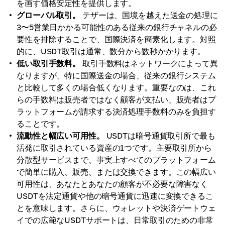
を画す価格安定性を提供します。
グローバル取引。
テザーは、国境を越えた送金の処理に
3〜5営業日かかる可能性のある従来の銀行チャネルの必
要性を排除することで、国際決済を簡素化します。対照
的に、USDT取引は通常、数分から数秒かかります。
低い取引手数料。
取引手数料はネットワークによって異
なりますが、特に国際送金の場合、従来の銀行システム
と比較して多くの場合低くなります。重要なのは、これ
らの手数料は販売者ではなく顧客が支払い、販売者はプ
ラットフォームが請求する決済処理手数料のみを負担す
ることです。
流動性と幅広い可用性。
USDTは暗号通貨取引所で最も
活発に取引されている資産の1つです。主要取引所から
分散型サービスまで、事実上すべてのプラットフォーム
で簡単に購入、販売、または交換できます。この幅広い
可用性は、あなたとあなたの顧客が不必要な障害なく
USDTを法定通貨や他の暗号通貨に迅速に変換できるこ
とを意味します。さらに、ウォレットや決済ゲートウェ
イでの広範なUSDTサポートは、日常取引のための非常