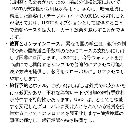
に調整する必要がないため、製品の価格設定において
USDTの安定性から利益を得ます。さらに、暗号通貨に
精通した顧客はステーブルコインでの支払いを好むこと
が増えており、USDTをオプションとして提供すること
で顧客ベースを拡大し、カート放棄を減らすことができ
ます。
教育とオンラインコース。
異なる国の学生は、銀行の制
限や高い国際送金手数料のためにコースの支払いにしば
しば困難に直面します。USDTは、暗号ウォレットを持
つ誰にでも機能するシンプルで普遍的にアクセス可能な
決済方法を提供し、教育をグローバルによりアクセスし
やすくします。
旅行予約とホテル。
旅行者はしばしば外貨での支払いを
行う必要があり、不利な為替レートや追加の銀行手数料
が発生する可能性があります。USDTは、どこでも機能
する安定したグローバルに受け入れられている通貨を提
供することでこのプロセスを簡素化します—通貨換算の
頭痛の種なし、銀行承認の待ち時間なし。