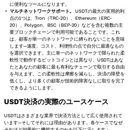
に便利なツールになります。
マルチネットワークサポート。
USDTの最大の実用的利
点の1つは、Tron（TRC-20）、Ethereum（ERC-
20）、Polygon、BSC（BEP-20）などを含む複数の主
要ブロックチェーンで利用可能であることです。これ
は、顧客が単一のネットワークに縛られないことを意味
します—速度、コスト、利便性の点で自分に最適なもの
を選択できます。主に単一のネットワークで限られた柔
軟性で動作するビットコインとは異なり、USDTはあな
たとあなたの顧客に最も有利なチェーンで取引する自由
を与えます。この柔軟性は摩擦を減らし、決済の障壁を
低くし、より多くの顧客が技術的障害なしに取引を完了
できるようにします。
USDT決済の実際のユースケース
USDTはさまざまな業界で決済方法として広く使用されて
います—そしてそれには理由があります。各ケースでなぜ
それほど効果的に機能するのかを以下に示します：