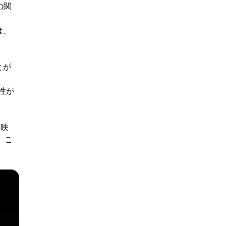
の関
は、
とが
性が
反映
。こ