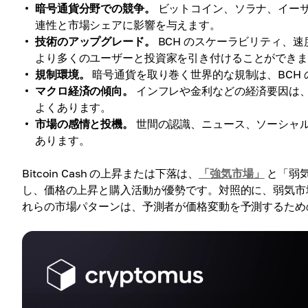
暗号通貨分野での競争。
ビットコイン、ソラナ、イーサリ
連性と市場シェアに影響を与えます。
技術のアップグレード。
BCH のスケーラビリティ、
より多くのユーザーと投資家を引き付けることができ
規制環境。
暗号通貨を取り巻く世界的な規制は、BCH
マクロ経済の傾向。
インフレや金利などの経済要因は、
よくあります。
市場の感情と投機。
世間の認識、ニュース、ソーシャル
あります。
Bitcoin Cash の上昇または下落は、
「強気市場」
と「弱
し、価格の上昇と購入活動が優勢です。対照的に、弱気市
れらの市場パターンは、予測者が価格変動を予測するため