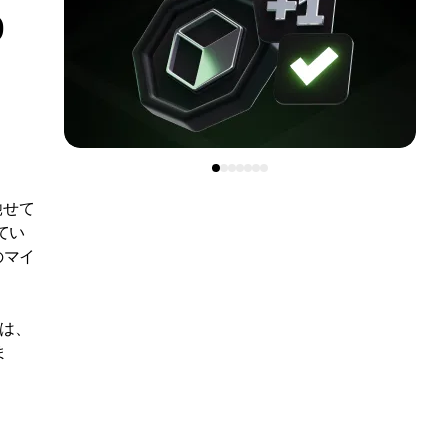
0
馳せて
てい
のマイ
では、
ま