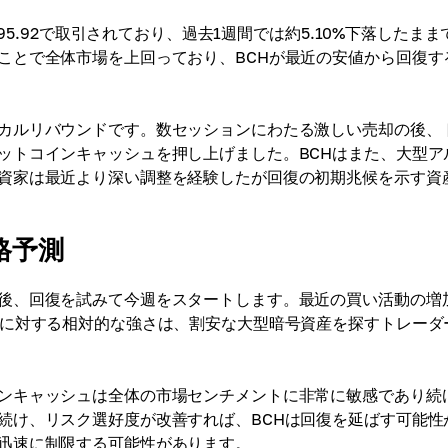
95.92で取引されており、過去1週間では約5.10%下落したまま
ことで全体市場を上回っており、BCHが最近の安値から回復す
カルリバウンドです。数セッションにわたる激しい売却の後、
ットコインキャッシュを押し上げました。BCHはまた、大型ア
資家は最近より深い調整を経験したが回復の初期兆候を示す資
格予測
後、回復を試みて今週をスタートします。最近の買い活動の増
体に対する相対的な強さは、割安な大型暗号資産を探すトレーダ
ンキャッシュは全体の市場センチメントに非常に敏感であり続
続け、リスク選好度が改善すれば、BCHは回復を延ばす可能性
迅速に制限する可能性があります。