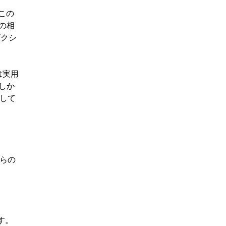
この
の相
ザクシ
は実用
しか
面して
れらの
す。