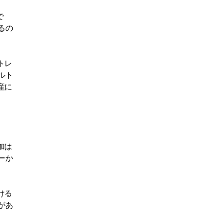
で
るの
トレ
ルト
産に
加は
ーか
ける
があ