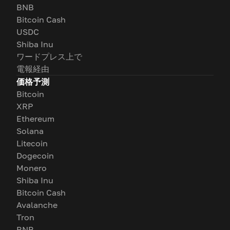
BNB
Bitcoin Cash
USDC
Shiba Inu
ワードプレス上で
電報経由
価格予測
Bitcoin
XRP
Ethereum
Solana
Litecoin
Dogecoin
Monero
Shiba Inu
Bitcoin Cash
Avalanche
Tron
BNB