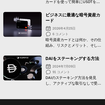
カードを使って簡単にUSDTを購
入する手順を学びましょう。
ビジネスに最適な暗号資産カ
ード
2026年4月15日
6
コメント
暗号資産カードとは何か、その仕
組み、リスクとメリット、そして
ビジネスに最適な暗号資産カード
パートナーの選び方について解説
DAIをステーキングする方法
します。
2024年7月09日
91
コメント
DAIのステーキング方法を発見
し、アクティブな取引なしで受動
的な収入を得ましょう！