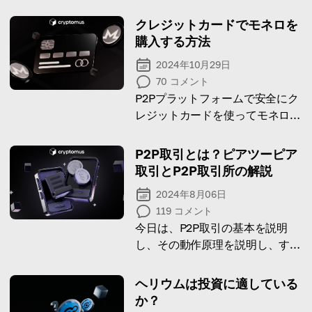
クレジットカードでモネロを
購入する方法
2024年10月29日
70
コメント
P2Pプラットフォームで安全にク
レジットカードを使ってモネロを
購入するためのステップバイステ
ップガイドです。
P2P取引とは？ピアツーピア
取引とP2P取引所の解説
2024年8月06日
119
コメント
今日は、P2P取引の基本を説明
し、その動作原理を説明し、すべ
ての利点を探ります。
ヘリウムは投資に適している
か？