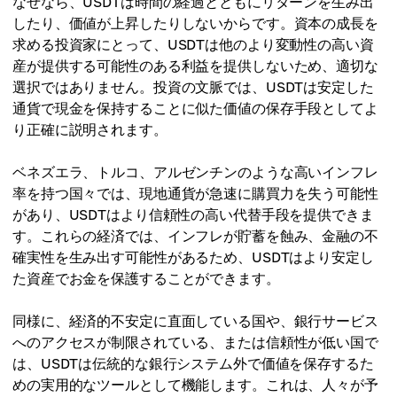
なぜなら、USDTは時間の経過とともにリターンを生み出
したり、価値が上昇したりしないからです。資本の成長を
求める投資家にとって、USDTは他のより変動性の高い資
産が提供する可能性のある利益を提供しないため、適切な
選択ではありません。投資の文脈では、USDTは安定した
通貨で現金を保持することに似た価値の保存手段としてよ
り正確に説明されます。
ベネズエラ、トルコ、アルゼンチンのような高いインフレ
率を持つ国々では、現地通貨が急速に購買力を失う可能性
があり、USDTはより信頼性の高い代替手段を提供できま
す。これらの経済では、インフレが貯蓄を蝕み、金融の不
確実性を生み出す可能性があるため、USDTはより安定し
た資産でお金を保護することができます。
同様に、経済的不安定に直面している国や、銀行サービス
へのアクセスが制限されている、または信頼性が低い国で
は、USDTは伝統的な銀行システム外で価値を保存するた
めの実用的なツールとして機能します。これは、人々が予