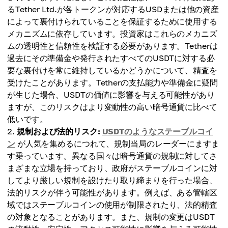
るTether Ltd.が各トークンが対応するUSDまたは他の資産
によって裏付けられていることを保証するために使用する
メカニズムに依存しています。投資家はこれらのメカニズ
ムの透明性と信頼性を検証する必要があります。Tetherは
過去にその準備金や発行されたすべてのUSDTに対する必
要な裏付けを常に維持しているかどうかについて、精査を
受けたことがあります。Tetherの支払能力や準備金に疑問
が生じた場合、USDTの価値に影響を与える可能性があり
ますが、このリスクはより変動性の高い暗号通貨に比べて
低いです。
規制および法的リスク:
USDTのようなステーブルコイ
ン
が人気を集めるにつれて、規制当局のレーダーにますま
す乗っています。異なる国々は暗号通貨の規制に対してさ
まざまな立場を持っており、政府がステーブルコインに対
してより厳しい規制を設けたり取り締まりを行った場合、
法的リスクが伴う可能性があります。例えば、ある管轄区
域ではステーブルコインの使用が制限されたり、法的精査
の対象となることがあります。また、規制の変更はUSDT