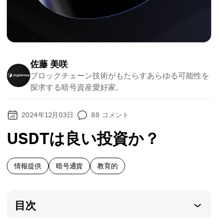
佐藤 美咲
ブロックチェーン技術がもたらすあらゆる可能性を
探求する暗号資産愛好家。
2024年12月03日
88
コメント
USDTは良い投資か？
情報提供
暗号通貨
教育的
目次