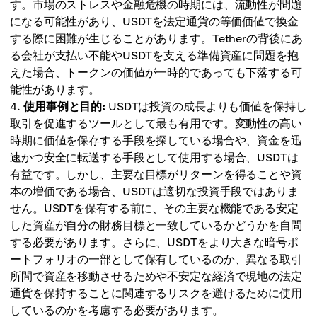
す。市場のストレスや金融危機の時期には、流動性が問題
になる可能性があり、USDTを法定通貨の等価価値で換金
する際に困難が生じることがあります。Tetherの背後にあ
る会社が支払い不能やUSDTを支える準備資産に問題を抱
えた場合、トークンの価値が一時的であっても下落する可
能性があります。
使用事例と目的:
USDTは投資の成長よりも価値を保持し
取引を促進するツールとして最も有用です。変動性の高い
時期に価値を保存する手段を探している場合や、資金を迅
速かつ安全に転送する手段として使用する場合、USDTは
有益です。しかし、主要な目標がリターンを得ることや資
本の増価である場合、USDTは適切な投資手段ではありま
せん。USDTを保有する前に、その主要な機能である安定
した資産が自分の財務目標と一致しているかどうかを自問
する必要があります。さらに、USDTをより大きな暗号ポ
ートフォリオの一部として保有しているのか、異なる取引
所間で資産を移動させるためや不安定な経済で現地の法定
通貨を保持することに関連するリスクを避けるために使用
しているのかを考慮する必要があります。