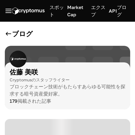
スポッ
Market
エクス
ブロ
API
ト
Cap
プ
グ
ブログ
佐藤 美咲
Cryptomusのスタッフライター
ブロックチェーン技術がもたらすあらゆる可能性を探
求する暗号資産愛好家。
179
掲載された記事