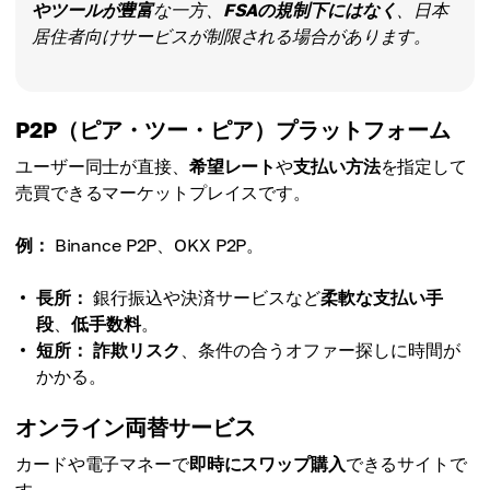
やツールが豊富
な一方、
FSAの規制下にはなく
、日本
居住者向けサービスが制限される場合があります。
P2P（ピア・ツー・ピア）プラットフォーム
ユーザー同士が直接、
希望レート
や
支払い方法
を指定して
売買できるマーケットプレイスです。
例：
Binance P2P、OKX P2P。
長所：
銀行振込や決済サービスなど
柔軟な支払い手
段
、
低手数料
。
短所：
詐欺リスク
、条件の合うオファー探しに時間が
かかる。
オンライン両替サービス
カードや電子マネーで
即時にスワップ購入
できるサイトで