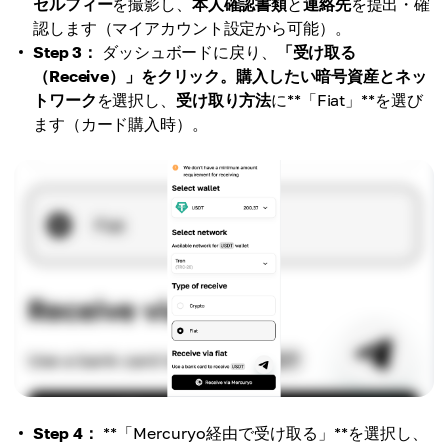
セルフィー
を撮影し、
本人確認書類
と
連絡先
を提出・確
認します（マイアカウント設定から可能）。
Step 3：
ダッシュボードに戻り、
「受け取る
（Receive）」
をクリック。
購入したい暗号資産
と
ネッ
トワーク
を選択し、
受け取り方法
に**「Fiat」**を選び
ます（カード購入時）。
Step 4：
**「Mercuryo経由で受け取る」**を選択し、