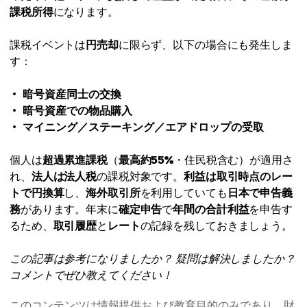
課税所得
になります。
課税イベントは
円売却
に限らず、以下の場合にも発生しま
す：
暗号資産同士の交換
暗号資産での物品購入
マイニング／ステーキング／エアドロップの受取
個人は
超過累進課税
（
最高約55%
・住民税含む）が適用さ
れ、
法人は法人税
の課税対象です。
利益は取引時点のレー
トで円換算
し、
海外取引所
を利用していても
日本で申告義
務
があります。年末に
確定申告
で
年間の合計利益
を申告す
るため、
取引履歴
と
レート
の記録を残しておきましょう。
この記事は参考になりましたか？ 疑問は解決しましたか？
コメントでぜひ教えてください！
このコンテンツは情報提供および教育目的のみであり、財