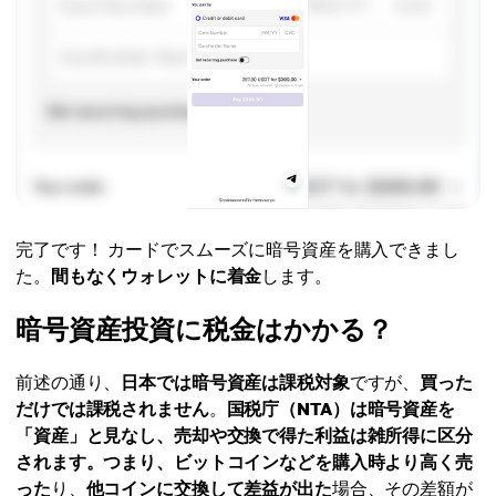
完了です！ カードでスムーズに暗号資産を購入できまし
た。
間もなくウォレットに着金
します。
暗号資産投資に税金はかかる？
前述の通り、
日本では暗号資産は課税対象
ですが、
買った
だけでは課税されません
。
国税庁（NTA）
は暗号資産を
「資産」と見なし、
売却や交換で得た利益は雑所得
に区分
されます。つまり、
ビットコイン
などを
購入時より高く売
った
り、
他コインに交換して差益が出た
場合、その差額が