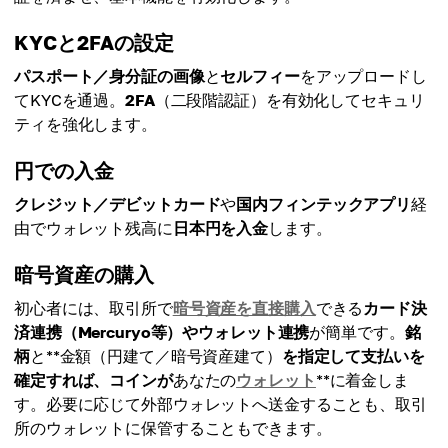
KYCと2FAの設定
パスポート／身分証の画像
と
セルフィー
をアップロードし
てKYCを通過。
2FA
（二段階認証）を有効化してセキュリ
ティを強化します。
円での入金
クレジット／デビットカード
や
国内フィンテックアプリ
経
由でウォレット残高に
日本円を入金
します。
暗号資産の購入
初心者には、取引所で
暗号資産を直接購入
できる
カード決
済連携（Mercuryo等）
や
ウォレット連携
が簡単です。
銘
柄
と**金額（円建て／暗号資産建て）
を指定して支払いを
確定すれば、コインが
あなたの
ウォレット
**に着金しま
す。必要に応じて外部ウォレットへ送金することも、取引
所のウォレットに保管することもできます。