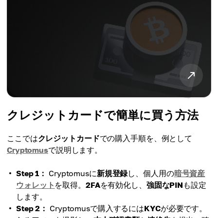
クレジットカードで簡単に買う方法
ここでは
クレジットカード
での購入手順を、例として
Cryptomus
で説明します。
Step 1：
Cryptomusに
新規登録
し、個人用の
暗号資産
ウォレット
を取得。
2FA
を有効化し、
強固なPIN
も設定
します。
Step 2：
Cryptomusで購入するには
KYC
が必要です。