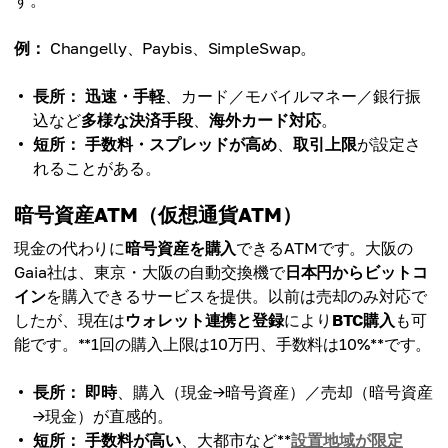
す。
例：
Changelly、Paybis、SimpleSwap。
長所：
迅速・手軽
、カード／モバイルマネー／銀行振
込など
多様な決済手段
、
海外カード対応
。
短所：
手数料・スプレッドが高め
、
取引上限
が設定さ
れることがある。
暗号資産ATM（仮想通貨ATM）
現金の代わりに
暗号資産を購入
できるATMです。大阪の
Gaia社は、東京・大阪の自動交換機で
日本円からビットコ
イン
を購入できるサービスを提供。以前は売却のみ対応で
したが、現在は
ウォレット連携と登録
により
BTC購入
も可
能です。**1回の購入上限は10万円、手数料は10%**です。
長所：
即時
、購入（現金→暗号資産）／売却（暗号資産
→現金）が直感的。
短所：
手数料が高い
、大都市など**
設置地域が限定