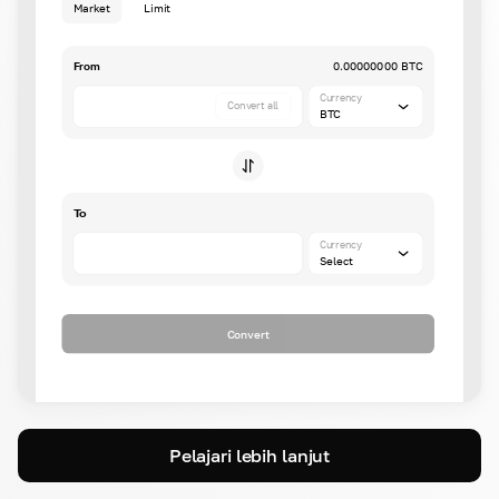
Market
Limit
From
0.00000000 BTC
Currency
Convert all
BTC
To
Currency
Select
Convert
Pelajari lebih lanjut