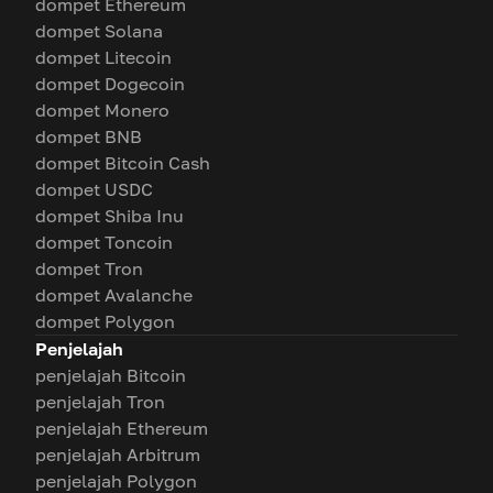
dompet Ethereum
dompet Solana
dompet Litecoin
dompet Dogecoin
dompet Monero
dompet BNB
dompet Bitcoin Cash
dompet USDC
dompet Shiba Inu
dompet Toncoin
dompet Tron
dompet Avalanche
dompet Polygon
Penjelajah
penjelajah Bitcoin
penjelajah Tron
penjelajah Ethereum
penjelajah Arbitrum
penjelajah Polygon