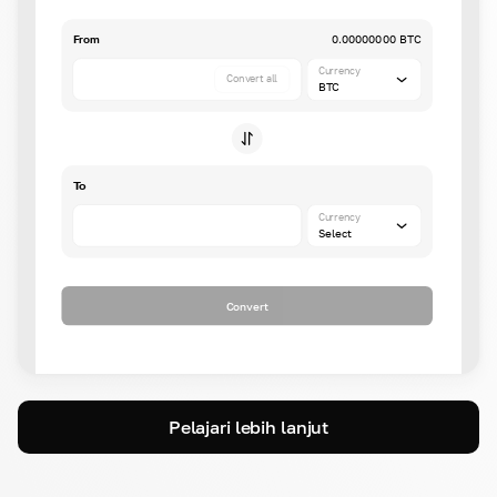
From
0.00000000 BTC
Currency
Convert all
BTC
To
Currency
Select
Convert
Pelajari lebih lanjut