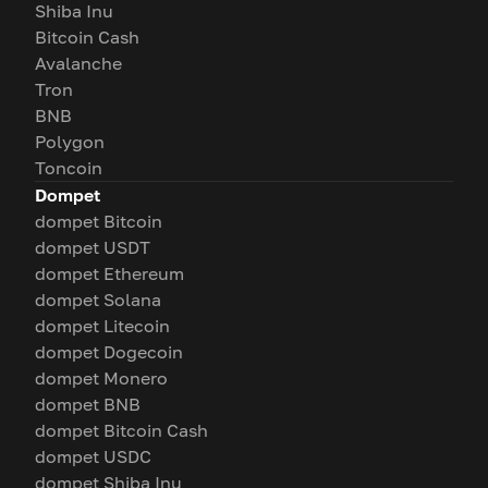
Shiba Inu
Bitcoin Cash
Avalanche
Tron
BNB
Polygon
Toncoin
Dompet
dompet Bitcoin
dompet USDT
dompet Ethereum
dompet Solana
dompet Litecoin
dompet Dogecoin
dompet Monero
dompet BNB
dompet Bitcoin Cash
dompet USDC
dompet Shiba Inu