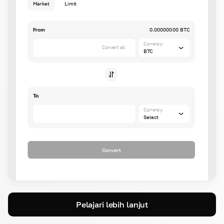
Market
Limit
From
0.00000000 BTC
Currency
Convert all
BTC
To
Currency
Select
Convert
Pelajari lebih lanjut