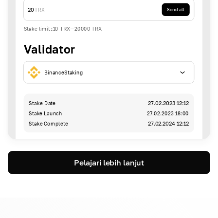
20
TRX
Send all
Stake limit
:
10
TRX
-
20000
TRX
Validator
BinanceStaking
Stake Date
27.02.2023 12:12
Stake Launch
27.02.2023 18:00
Stake Complete
27.02.2024 12:12
Pelajari lebih lanjut