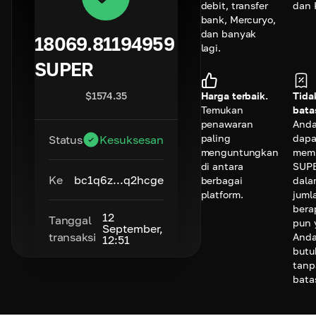
debit, transfer
dan 
bank, Mercuryo,
dan banyak
18069.81194959
lagi.
SUPER
$
1574.35
Harga terbaik.
Tida
Temukan
bata
penawaran
And
paling
dapa
Status
Kesuksesan
menguntungkan
memb
di antara
SUP
Ke
bc1q6z...q2hcge
berbagai
dala
platform.
juml
bera
12
Tanggal
pun 
September,
transaksi
And
12:51
butu
tanp
bata