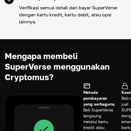
Verifikasi semua detail dan bayar SuperVerse
dengan kartu kredit, kartu debit, atau opsi
lainnya.
Mengapa membeli
SuperVerse menggunakan
Cryptomus?
Metode
Keam
pembayaran
Beli
yang serbaguna.
jual
Beli SuperVerse
SUP
langsung
den
melalui kartu
ama
kredit atau
berk