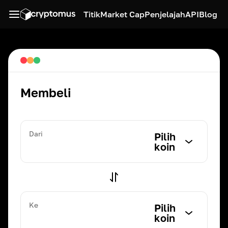
Titik
Market Cap
Penjelajah
API
Blog
Membeli
Dari
Pilih
koin
Ke
Pilih
koin