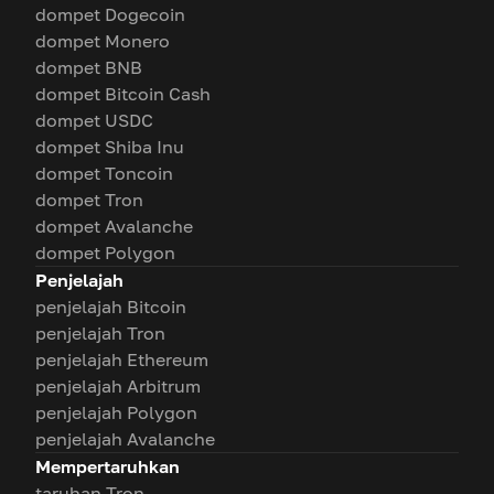
dompet Dogecoin
dompet Monero
dompet BNB
dompet Bitcoin Cash
dompet USDC
dompet Shiba Inu
dompet Toncoin
dompet Tron
dompet Avalanche
dompet Polygon
Penjelajah
penjelajah Bitcoin
penjelajah Tron
penjelajah Ethereum
penjelajah Arbitrum
penjelajah Polygon
penjelajah Avalanche
Mempertaruhkan
taruhan Tron