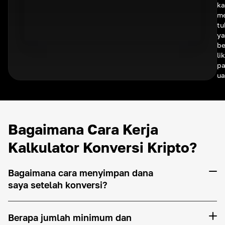
ka
me
tu
ya
be
li
pa
ua
Bagaimana Cara Kerja
Kalkulator Konversi Kripto?
Bagaimana cara menyimpan dana
saya setelah konversi?
Berapa jumlah minimum dan