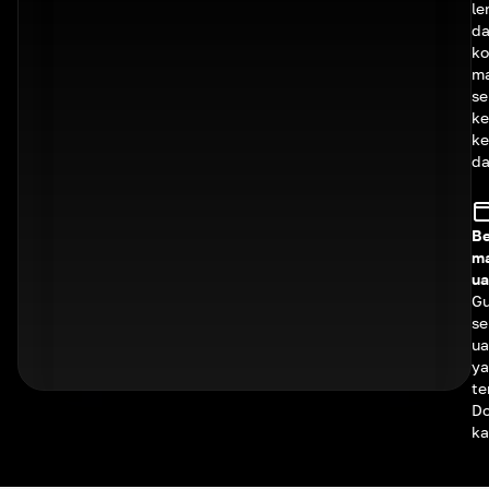
le
d
ko
ma
se
ke
k
da
Be
m
ua
G
se
ua
y
te
D
ka