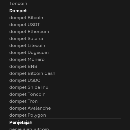
Toncoin
Dompet
dompet Bitcoin
dompet USDT
dompet Ethereum
dompet Solana
dompet Litecoin
dompet Dogecoin
dompet Monero
dompet BNB
dompet Bitcoin Cash
dompet USDC
dompet Shiba Inu
dompet Toncoin
dompet Tron
dompet Avalanche
dompet Polygon
Penjelajah
penjelajah Bitcoin