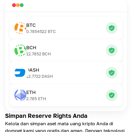
BTC
0.7854522
BTC
BCH
12.7852
BCH
DASH
12.7722
DASH
ETH
2.785
ETH
Simpan Reserve Rights Anda
Kelola dan simpan aset mata uang kripto Anda di
dompet kami yang gratis dan aman. Dengan teknologi