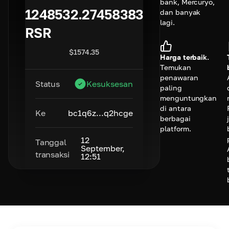
bank, Mercuryo,
1248532.27458383
dan banyak
lagi.
RSR
$
1574.35
Harga terbaik.
Temukan
penawaran
Status
Kesuksesan
paling
menguntungkan
di antara
Ke
bc1q6z...q2hcge
berbagai
platform.
12
Tanggal
September,
transaksi
12:51