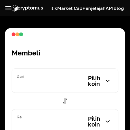
Titik
Market Cap
Penjelajah
API
Blog
Membeli
Dari
Pilih
koin
Ke
Pilih
koin