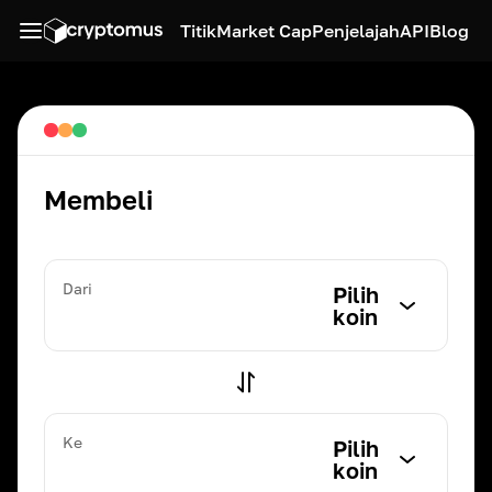
Titik
Market Cap
Penjelajah
API
Blog
Membeli
Dari
Pilih
koin
Ke
Pilih
koin