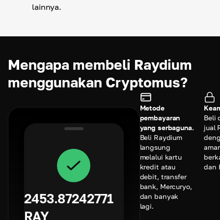
lainnya.
Mengapa membeli Raydium
menggunakan Cryptomus?
Metode
Keam
pembayaran
Beli
yang serbaguna.
jual
Beli Raydium
den
langsung
ama
melalui kartu
berk
kredit atau
dan 
debit, transfer
bank, Mercuryo,
2453.87242771
dan banyak
lagi.
RAY