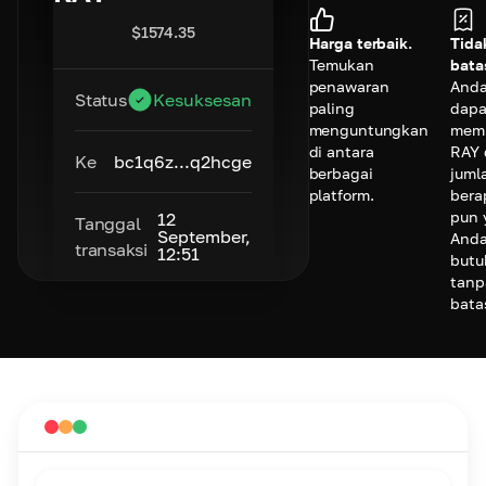
$
1574.35
Harga terbaik.
Tida
Temukan
bata
penawaran
And
Status
Kesuksesan
paling
dapa
menguntungkan
memb
di antara
RAY 
Ke
bc1q6z...q2hcge
berbagai
juml
platform.
bera
pun 
12
Tanggal
September,
And
transaksi
12:51
butu
tanp
bata