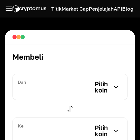
Titik
Market Cap
Penjelajah
API
Blog
Membeli
Dari
Pilih
koin
Ke
Pilih
koin