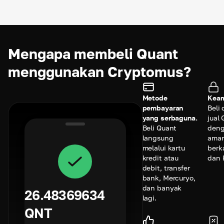
Mengapa membeli Quant
menggunakan Cryptomus?
Metode
Keam
pembayaran
Beli
yang serbaguna.
jual
Beli Quant
den
langsung
ama
melalui kartu
berk
kredit atau
dan 
debit, transfer
bank, Mercuryo,
dan banyak
26.48369634
lagi.
QNT