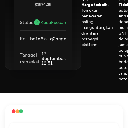
$
1574.35
Harga terbaik.
Tida
Temukan
bata
penawaran
And
paling
dapa
Status
Kesuksesan
menguntungkan
memb
di antara
QNT
Ke
bc1q6z...q2hcge
berbagai
dala
platform.
juml
bera
12
Tanggal
pun 
September,
transaksi
And
12:51
butu
tanp
bata