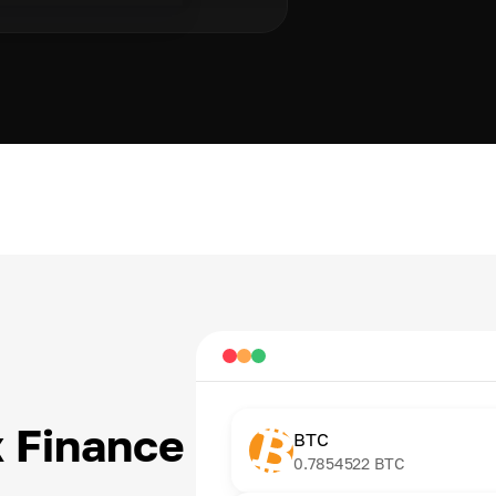
 Finance
BTC
0.7854522
BTC