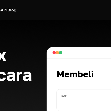
h
API
Blog
x
cara
Membeli
Dari