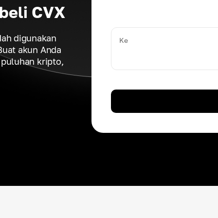
beli CVX
ah digunakan
Ke
 Buat akun Anda
puluhan kripto,