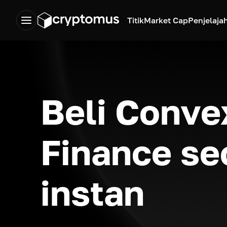
Titik
Market Cap
Penjelaja
Beli Conve
Finance se
instan