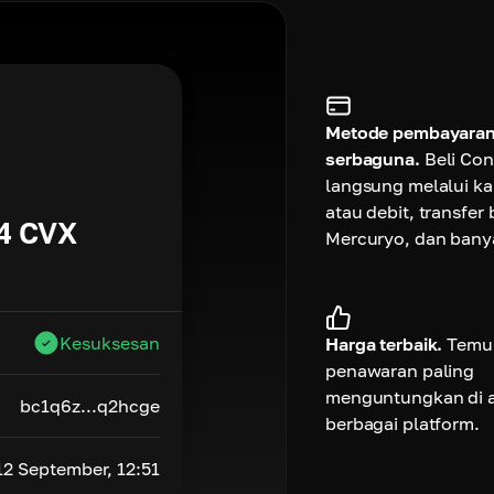
Metode pembayaran
serbaguna.
Beli Co
langsung melalui kar
atau debit, transfer
4
CVX
Mercuryo, dan banya
Kesuksesan
Harga terbaik.
Temu
penawaran paling
menguntungkan di a
bc1q6z...q2hcge
berbagai platform.
12 September, 12:51