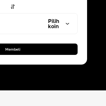
Pilih
koin
Membeli