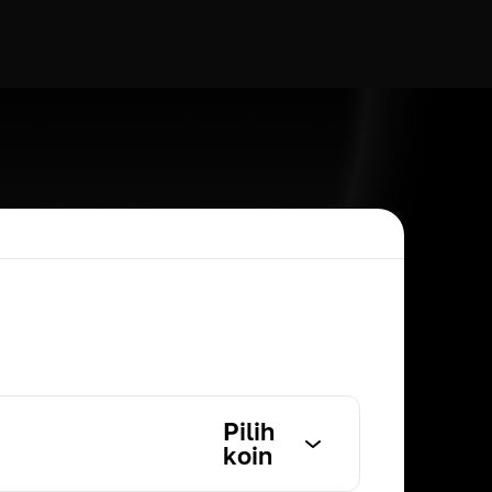
Pilih
koin