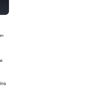
an
si
king