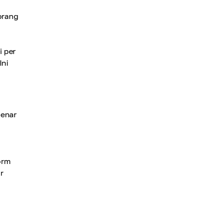
orang
i per
Ini
benar
orm
r