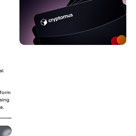
al
tform
sing
a.