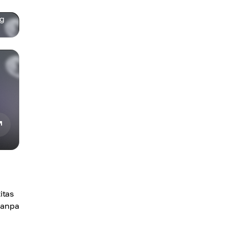
ng
itas
tanpa