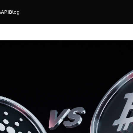
h
API
Blog