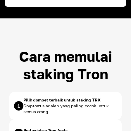
ROI ~
3.00
%
USDT
ROI ~
3.00
%
Cara memulai
staking Tron
Pilih dompet terbaik untuk staking TRX
1
Cryptomus adalah yang paling cocok untuk
semua orang
Pertaruhkan Tron Anda