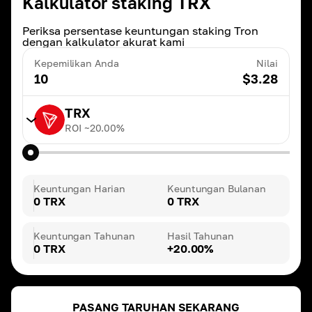
Kalkulator staking TRX
Periksa persentase keuntungan staking Tron
dengan kalkulator akurat kami
Kepemilikan Anda
Nilai
10
$
3.28
TRX
ROI ~
20.00
%
TRX
ROI ~
20.00
%
Keuntungan Harian
Keuntungan Bulanan
0 TRX
0 TRX
BNB
ROI ~
3.00
%
Keuntungan Tahunan
Hasil Tahunan
0 TRX
+20.00%
DAI
ROI ~
3.00
%
PASANG TARUHAN SEKARANG
ETH