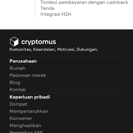
Tombol pembayaran dengan cashback
Tanda
Integrasi H2H
Komunitas, Keandalan, Motivasi, Dukungan.
Perusahaan
Rumah
Pedoman merek
Blog
Kontak
Keperluan pribadi
Dompet
Mempertaruhkan
Konverter
Menghasilkan
Pemeriksa AML