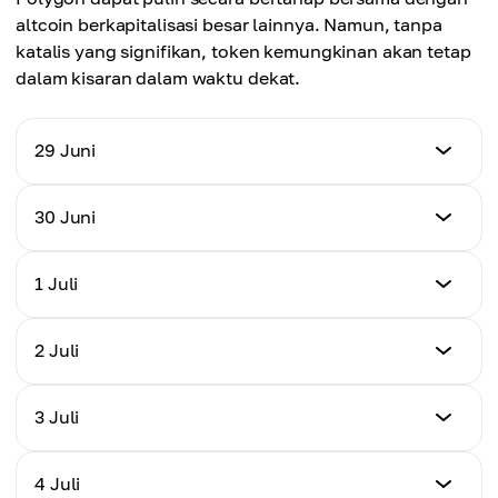
altcoin berkapitalisasi besar lainnya. Namun, tanpa
katalis yang signifikan, token kemungkinan akan tetap
dalam kisaran dalam waktu dekat.
29 Juni
Harga
30 Juni
$0.0716
Harga
1 Juli
Perubahan Harian
$0.0720
+0.47%
Harga
2 Juli
Perubahan Harian
$0.0724
+0.56%
Harga
3 Juli
Perubahan Harian
$0.0728
+0.56%
Harga
4 Juli
Perubahan Harian