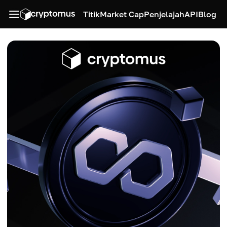
Titik
Market Cap
Penjelajah
API
Blog