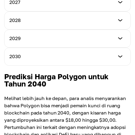
Harga Minimum
2027
$0.071
Harga Minimum
2028
Harga Maksimum
$0.160
$0.560
Harga Minimum
2029
Harga Maksimum
$0.600
Harga Rata-rata
$0.835
$0.365
Harga Minimum
2030
Harga Maksimum
$1.800
Harga Rata-rata
$1.800
$0.560
Harga Minimum
Prediksi Harga Polygon untuk
Harga Maksimum
$3.000
Tahun 2040
Harga Rata-rata
$5.000
$1.200
Harga Maksimum
Melihat lebih jauh ke depan, para analis menyarankan
Harga Rata-rata
$9.850
bahwa Polygon bisa menjadi pemain kunci di ruang
$3.750
blockchain pada tahun 2040, dengan kisaran harga
Harga Rata-rata
yang diproyeksikan antara $18,00 hingga $30,00.
$7.190
Pertumbuhan ini terkait dengan meningkatnya adopsi
blockchain dan aplikasi DeFi baru yang dibangun di