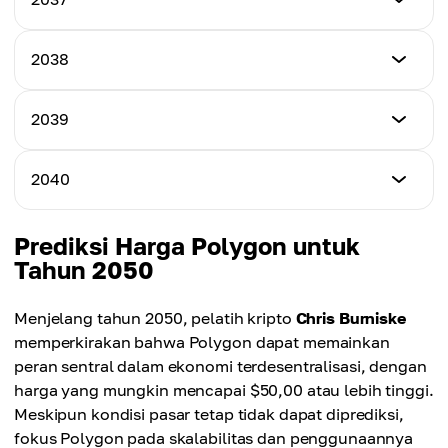
Harga Maksimum
$10.00
Harga Rata-rata
$17.98
$12.00
Harga Minimum
2038
Harga Maksimum
$12.00
Harga Rata-rata
$20.00
$13.50
Harga Minimum
2039
Harga Maksimum
$14.00
Harga Rata-rata
$22.00
$15.00
Harga Minimum
2040
Harga Maksimum
$16.00
Harga Rata-rata
$25.00
$17.00
Harga Minimum
Prediksi Harga Polygon untuk
Harga Maksimum
$18.00
Tahun 2050
Harga Rata-rata
$28.00
$19.00
Harga Maksimum
Menjelang tahun 2050, pelatih kripto
Chris Burniske
Harga Rata-rata
$30.00
memperkirakan bahwa Polygon dapat memainkan
$22.00
peran sentral dalam ekonomi terdesentralisasi, dengan
Harga Rata-rata
harga yang mungkin mencapai $50,00 atau lebih tinggi.
$24.00
Meskipun kondisi pasar tetap tidak dapat diprediksi,
fokus Polygon pada skalabilitas dan penggunaannya