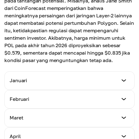
pada tantangan potensial. Misalnya, analis Jane Smith
dari CoinForecast memperingatkan bahwa
meningkatnya persaingan dari jaringan Layer-2 lainnya
dapat membatasi potensi pertumbuhan Polygon. Selain
itu, ketidakpastian regulasi dapat mempengaruhi
sentimen investor. Akibatnya, harga minimum untuk
POL pada akhir tahun 2026 diproyeksikan sebesar
$0.579, sementara dapat mencapai hingga $0.835 jika
kondisi pasar yang menguntungkan tetap ada.
Januari
Harga Minimum
Februari
$0.085
Harga Minimum
Maret
Harga Maksimum
$0.091
$0.363
Harga Minimum
April