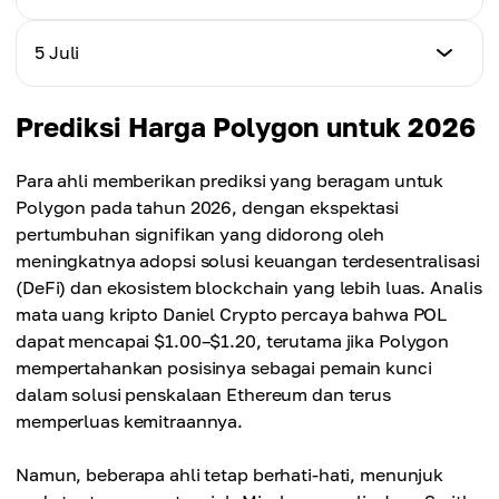
$0.0732
+0.55%
Harga
5 Juli
Perubahan Harian
$0.0737
+0.55%
Harga
Prediksi Harga Polygon untuk 2026
Perubahan Harian
$0.0741
+0.68%
Para ahli memberikan prediksi yang beragam untuk
Perubahan Harian
Polygon pada tahun 2026, dengan ekspektasi
+0.54%
pertumbuhan signifikan yang didorong oleh
meningkatnya adopsi solusi keuangan terdesentralisasi
(DeFi) dan ekosistem blockchain yang lebih luas. Analis
mata uang kripto Daniel Crypto percaya bahwa POL
dapat mencapai $1.00–$1.20, terutama jika Polygon
mempertahankan posisinya sebagai pemain kunci
dalam solusi penskalaan Ethereum dan terus
memperluas kemitraannya.
Namun, beberapa ahli tetap berhati-hati, menunjuk