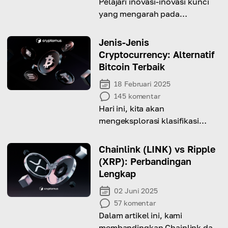
Pelajari inovasi-inovasi kunci
yang mengarah pada
penciptaan mata uang kripto
pertama di dunia
Jenis-Jenis
Cryptocurrency: Alternatif
Bitcoin Terbaik
18 Februari 2025
145
komentar
Hari ini, kita akan
mengeksplorasi klasifikasi
cryptocurrency dan
memprediksi “Bitcoin
Chainlink (LINK) vs Ripple
berikutnya”.
(XRP): Perbandingan
Lengkap
02 Juni 2025
57
komentar
Dalam artikel ini, kami
membandingkan Chainlink dan