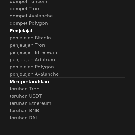
dompet Toncoin
dompet Tron
dompet Avalanche
dompet Polygon
Penjelajah
penjelajah Bitcoin
penjelajah Tron
penjelajah Ethereum
penjelajah Arbitrum
penjelajah Polygon
penjelajah Avalanche
Mempertaruhkan
taruhan Tron
taruhan USDT
taruhan Ethereum
taruhan BNB
taruhan DAI