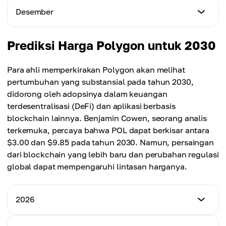
$0.365
Harga Minimum
Desember
Harga Maksimum
$0.220
Harga Rata-rata
$0.500
$0.350
Harga Minimum
Prediksi Harga Polygon untuk 2030
Harga Maksimum
$0.250
Harga Rata-rata
$0.525
$0.380
Para ahli memperkirakan Polygon akan melihat
Harga Maksimum
pertumbuhan yang substansial pada tahun 2030,
Harga Rata-rata
$0.560
didorong oleh adopsinya dalam keuangan
$0.405
terdesentralisasi (DeFi) dan aplikasi berbasis
Harga Rata-rata
blockchain lainnya. Benjamin Cowen, seorang analis
$0.430
terkemuka, percaya bahwa POL dapat berkisar antara
$3.00 dan $9.85 pada tahun 2030. Namun, persaingan
dari blockchain yang lebih baru dan perubahan regulasi
global dapat mempengaruhi lintasan harganya.
2026