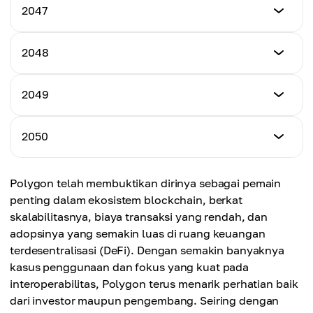
$32.50
Harga Minimum
2047
Harga Maksimum
$33.00
Harga Rata-rata
$48.00
$36.50
Harga Minimum
2048
Harga Maksimum
$35.00
Harga Rata-rata
$50.00
$39.00
Harga Minimum
2049
Harga Maksimum
$37.00
Harga Rata-rata
$53.00
$41.50
Harga Minimum
2050
Harga Maksimum
$40.00
Harga Rata-rata
$55.00
$44.00
Harga Minimum
Polygon telah membuktikan dirinya sebagai pemain
Harga Maksimum
$45.00
Harga Rata-rata
penting dalam ekosistem blockchain, berkat
$58.00
$46.00
skalabilitasnya, biaya transaksi yang rendah, dan
Harga Maksimum
adopsinya yang semakin luas di ruang keuangan
Harga Rata-rata
$60.00
terdesentralisasi (DeFi). Dengan semakin banyaknya
$49.00
kasus penggunaan dan fokus yang kuat pada
Harga Rata-rata
interoperabilitas, Polygon terus menarik perhatian baik
$52.50
dari investor maupun pengembang. Seiring dengan