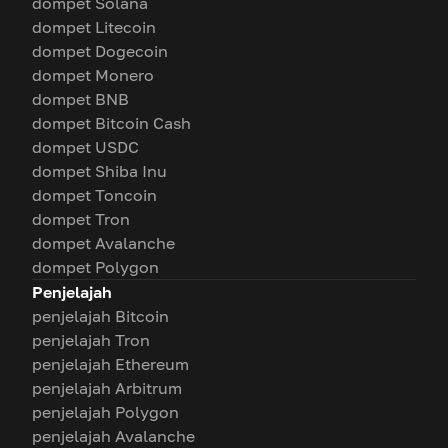
dompet Solana
dompet Litecoin
dompet Dogecoin
dompet Monero
dompet BNB
dompet Bitcoin Cash
dompet USDC
dompet Shiba Inu
dompet Toncoin
dompet Tron
dompet Avalanche
dompet Polygon
Penjelajah
penjelajah Bitcoin
penjelajah Tron
penjelajah Ethereum
penjelajah Arbitrum
penjelajah Polygon
penjelajah Avalanche