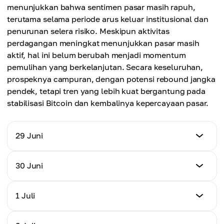
menunjukkan bahwa sentimen pasar masih rapuh,
terutama selama periode arus keluar institusional dan
penurunan selera risiko. Meskipun aktivitas
perdagangan meningkat menunjukkan pasar masih
aktif, hal ini belum berubah menjadi momentum
pemulihan yang berkelanjutan. Secara keseluruhan,
prospeknya campuran, dengan potensi rebound jangka
pendek, tetapi tren yang lebih kuat bergantung pada
stabilisasi Bitcoin dan kembalinya kepercayaan pasar.
29 Juni
Harga (USD)
30 Juni
$0.07268
Harga (USD)
1 Juli
Perubahan Harian %
$0.07192
-1.25%
Harga (USD)