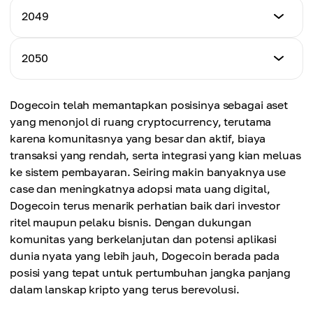
$39,00
Harga Minimum
2049
Harga Maksimum
$37,00
Harga Rata-rata
$53,00
$41,50
Harga Minimum
2050
Harga Maksimum
$40,00
Harga Rata-rata
$55,00
$44,00
Harga Minimum
Dogecoin telah memantapkan posisinya sebagai aset
Harga Maksimum
$45,00
Harga Rata-rata
yang menonjol di ruang cryptocurrency, terutama
$58,00
$46,00
karena komunitasnya yang besar dan aktif, biaya
Harga Maksimum
transaksi yang rendah, serta integrasi yang kian meluas
Harga Rata-rata
$60,00
ke sistem pembayaran. Seiring makin banyaknya use
$49,00
case dan meningkatnya adopsi mata uang digital,
Harga Rata-rata
Dogecoin terus menarik perhatian baik dari investor
$52,50
ritel maupun pelaku bisnis. Dengan dukungan
komunitas yang berkelanjutan dan potensi aplikasi
dunia nyata yang lebih jauh, Dogecoin berada pada
posisi yang tepat untuk pertumbuhan jangka panjang
dalam lanskap kripto yang terus berevolusi.