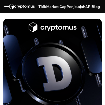
Titik
Market Cap
Penjelajah
API
Blog