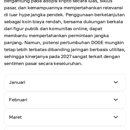
bergantung pada adopsi kripto secara luas, siklus
$0.427
pasar, dan kemampuannya mempertahankan relevansi
Harga rata-rata
di luar hype jangka pendek. Penggunaan berkelanjutan
$0.534
sebagai koin biaya rendah, bersama dukungan berkala
dari figur publik dan komunitas online, dapat
membantu mempertahankan permintaan jangka
panjang. Namun, potensi pertumbuhan DOGE mungkin
tetap lebih terbatas dibanding jaringan berbasis utilitas,
sehingga kinerjanya pada 2027 sangat terkait dengan
sentimen pasar secara keseluruhan.
Januari
Harga Minimum
Februari
$0.65
Harga Minimum
Maret
Harga Maksimum
$0.79
$0.98