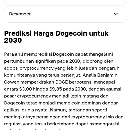
$1.45
Harga Rata-rata
$1.58
$1.40
Harga Minimum
Desember
Harga Maksimum
$1.52
Harga Rata-rata
$1.65
$1.48
Harga Minimum
Prediksi Harga Dogecoin untuk
Harga Maksimum
$1.60
2030
Harga Rata-rata
$1.71
$1.55
Harga Maksimum
Para ahli memprediksi Dogecoin dapat mengalami
Harga Rata-rata
$1.75
pertumbuhan signifikan pada 2030, didorong oleh
$1.62
adopsi cryptocurrency yang lebih luas dan pengaruh
Harga Rata-rata
komunitasnya yang terus berlanjut. Analis Benjamin
$1.68
Cowen memperkirakan DOGE berpotensi mencapai
antara $3,00 hingga $9,85 pada 2030, dengan asumsi
pasar cryptocurrency menjadi lebih matang dan
Dogecoin tetap menjadi meme coin dominan dengan
aplikasi dunia nyata. Namun, tantangan seperti
meningkatnya persaingan dari cryptocurrency lain dan
regulasi yang terus berkembang dapat memengaruhi