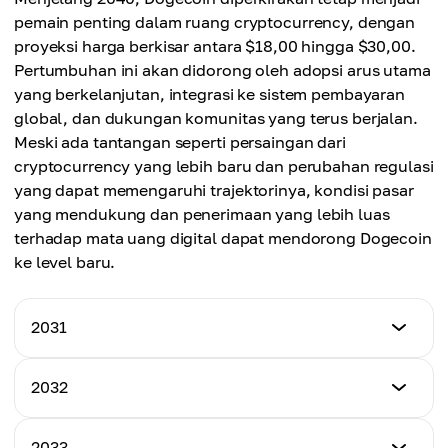
Harga Rata-rata
$9,85
pemain penting dalam ruang cryptocurrency, dengan
$3,80
proyeksi harga berkisar antara $18,00 hingga $30,00.
Harga Rata-rata
Pertumbuhan ini akan didorong oleh adopsi arus utama
$6,93
yang berkelanjutan, integrasi ke sistem pembayaran
global, dan dukungan komunitas yang terus berjalan.
Meski ada tantangan seperti persaingan dari
cryptocurrency yang lebih baru dan perubahan regulasi
yang dapat memengaruhi trajektorinya, kondisi pasar
yang mendukung dan penerimaan yang lebih luas
terhadap mata uang digital dapat mendorong Dogecoin
ke level baru.
2031
Harga Minimum
2032
$4,50
Harga Minimum
2033