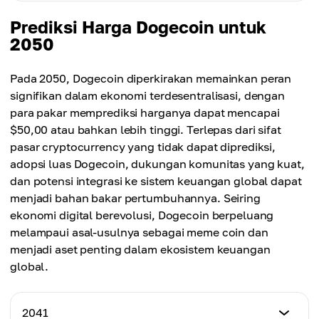
$22,50
$15,00
Harga Minimum
Prediksi Harga Dogecoin untuk
Harga Maksimum
$18,00
2050
Harga Rata-rata
$25,00
$17,25
Harga Maksimum
Pada 2050, Dogecoin diperkirakan memainkan peran
Harga Rata-rata
$30,00
signifikan dalam ekonomi terdesentralisasi, dengan
$19,50
para pakar memprediksi harganya dapat mencapai
Harga Rata-rata
$50,00 atau bahkan lebih tinggi. Terlepas dari sifat
$24,00
pasar cryptocurrency yang tidak dapat diprediksi,
adopsi luas Dogecoin, dukungan komunitas yang kuat,
dan potensi integrasi ke sistem keuangan global dapat
menjadi bahan bakar pertumbuhannya. Seiring
ekonomi digital berevolusi, Dogecoin berpeluang
melampaui asal-usulnya sebagai meme coin dan
menjadi aset penting dalam ekosistem keuangan
global.
2041